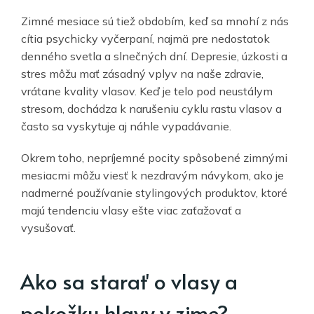
Zimné mesiace sú tiež obdobím, keď sa mnohí z nás
cítia psychicky vyčerpaní, najmä pre nedostatok
denného svetla a slnečných dní. Depresie, úzkosti a
stres môžu mať zásadný vplyv na naše zdravie,
vrátane kvality vlasov. Keď je telo pod neustálym
stresom, dochádza k narušeniu cyklu rastu vlasov a
často sa vyskytuje aj náhle vypadávanie.
Okrem toho, nepríjemné pocity spôsobené zimnými
mesiacmi môžu viesť k nezdravým návykom, ako je
nadmerné používanie stylingových produktov, ktoré
majú tendenciu vlasy ešte viac zaťažovať a
vysušovať.
Ako sa starať o vlasy a
pokožku hlavy v zime?