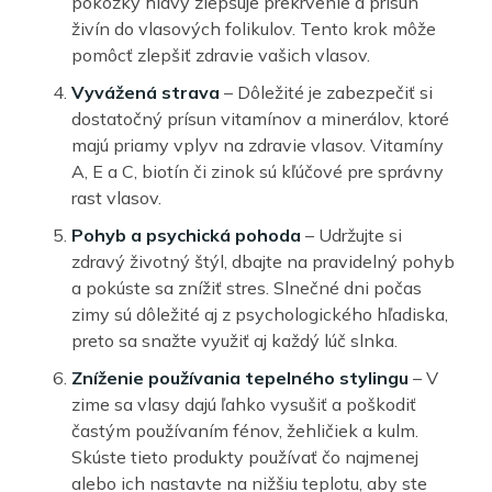
pokožky hlavy zlepšuje prekrvenie a prísun
živín do vlasových folikulov. Tento krok môže
pomôcť zlepšiť zdravie vašich vlasov.
Vyvážená strava
– Dôležité je zabezpečiť si
dostatočný prísun vitamínov a minerálov, ktoré
majú priamy vplyv na zdravie vlasov. Vitamíny
A, E a C, biotín či zinok sú kľúčové pre správny
rast vlasov.
Pohyb a psychická pohoda
– Udržujte si
zdravý životný štýl, dbajte na pravidelný pohyb
a pokúste sa znížiť stres. Slnečné dni počas
zimy sú dôležité aj z psychologického hľadiska,
preto sa snažte využiť aj každý lúč slnka.
Zníženie používania tepelného stylingu
– V
zime sa vlasy dajú ľahko vysušiť a poškodiť
častým používaním fénov, žehličiek a kulm.
Skúste tieto produkty používať čo najmenej
alebo ich nastavte na nižšiu teplotu, aby ste