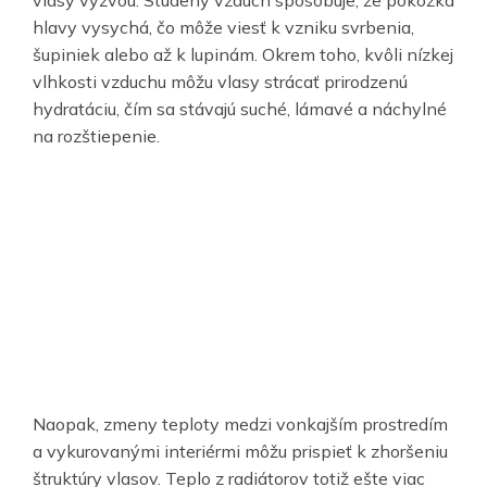
vlasy výzvou. Studený vzduch spôsobuje, že pokožka
hlavy vysychá, čo môže viesť k vzniku svrbenia,
šupiniek alebo až k lupinám. Okrem toho, kvôli nízkej
vlhkosti vzduchu môžu vlasy strácať prirodzenú
hydratáciu, čím sa stávajú suché, lámavé a náchylné
na rozštiepenie.
Naopak, zmeny teploty medzi vonkajším prostredím
a vykurovanými interiérmi môžu prispieť k zhoršeniu
štruktúry vlasov. Teplo z radiátorov totiž ešte viac