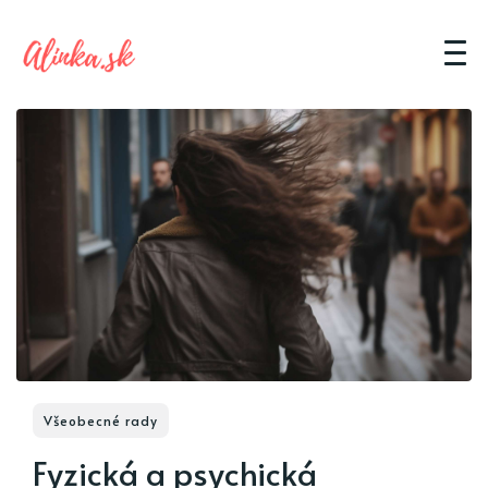
Všeobecné rady
Fyzická a psychická