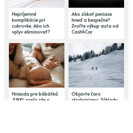
Nepríjemné
Ako získať peniaze
komplikácie pri
hneď a bezpečne?
cukrovke. Ako ich
Zvoľte výkup auta od
vplyv eliminovať?
Cash4Car
Hniezda pre bábätká
Objavte čaro
JUKKI: prečo ide o
skialpinizmu: Základy
najbezpečnejšie miesto
pre nováčikov
pre oddych dieťatka?