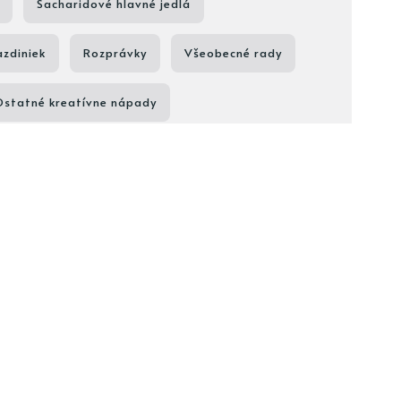
Sacharidové hlavné jedlá
azdiniek
Rozprávky
Všeobecné rady
Ostatné kreatívne nápady
Jesenné nápady
Torty a koláče