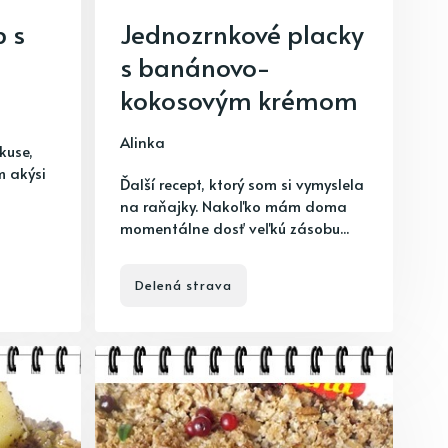
 s
Jednozrnkové placky
s banánovo-
kokosovým krémom
Alinka
kuse,
m akýsi
Ďalší recept, ktorý som si vymyslela
na raňajky. Nakoľko mám doma
momentálne dosť veľkú zásobu...
Delená strava