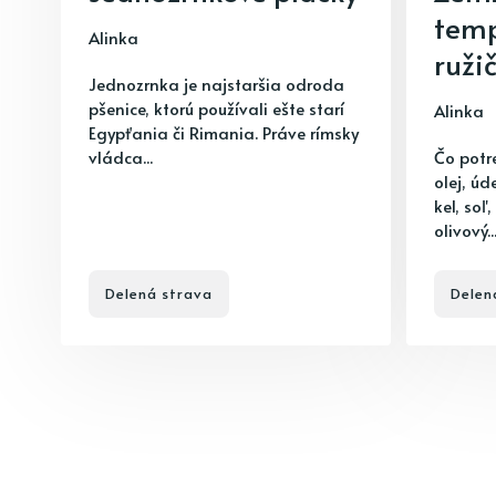
tem
Alinka
ruži
Jednozrnka je najstaršia odroda
pšenice, ktorú používali ešte starí
Alinka
Egypťania či Rimania. Práve rímsky
vládca...
Čo potr
olej, úd
kel, soľ
olivový..
Delená strava
Delen