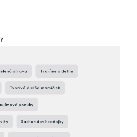
my
elená strava
Tvoríme s deťmi
Tvorivá dielňa mamičiek
aujímavé ponuky
vity
Sacharidové raňajky