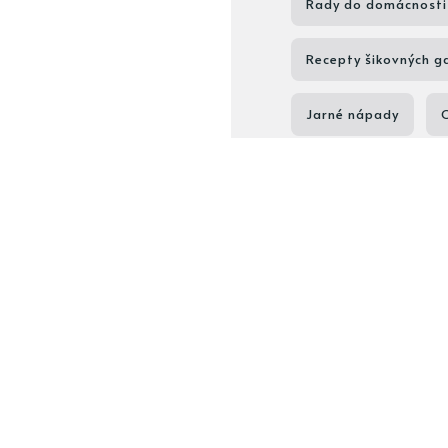
Rady do domácnosti
Recepty šikovných g
Jarné nápady
Zdravé koláčiky
Beauty okienko