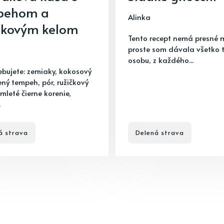
pehom a
Alinka
čkovým kelom
Tento recept nemá presné m
proste som dávala všetko t
osobu, z každého...
ebujete: zemiaky, kokosový
ený tempeh, pór, ružičkový
, mleté čierne korenie,
.
á strava
Delená strava