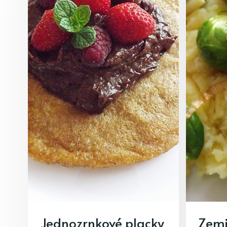
Jednozrnkové placky
Zemi