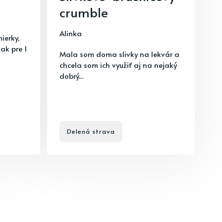
crumble
Alinka
ierky,
ak pre 1
Mala som doma slivky na lekvár a
chcela som ich využiť aj na nejaký
dobrý...
Delená strava