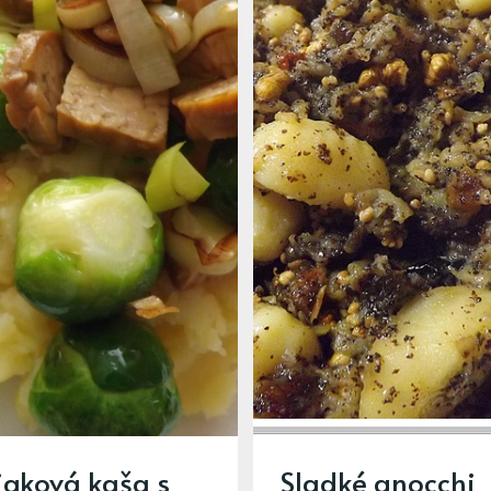
aková kaša s
Sladké gnocchi