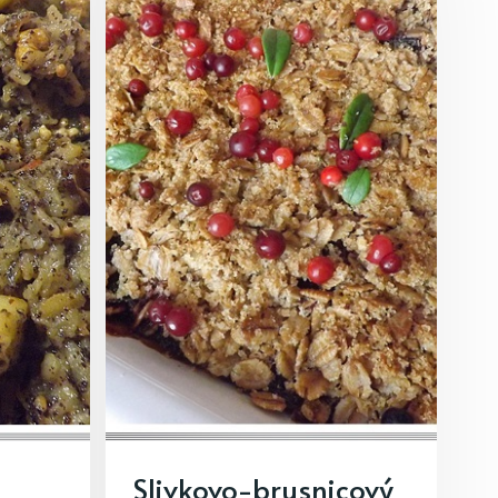
Slivkovo-brusnicový