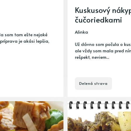
Kuskusový nákyp
čučoriedkami
Alinka
ala som tam ešte nejaké
príprava je akási lepšia,
Už dávno som počula o kus
ale vždy som mala pred ní
rešpekt, neviem...
Delená strava