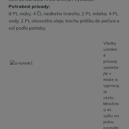
Potrebné prísady:
8 PL múky, 4 ČL riedkeho tvarohu, 2 PL mlieka, 4 PL
vody, 2 PL olivového oleja, trochu prášku do pečiva a
soľ podľa potreby.
Všetky
uveden
é
prísady
vymieša
jte v
miske a
vypracuj
te
cesto.
Množstv
o mi
vyšlo na
jednu
normáln