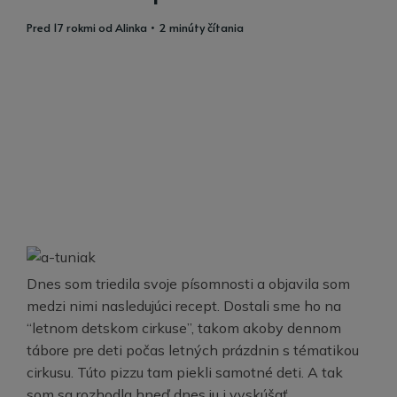
pred 17 rokmi
od
Alinka
• 2 minúty čítania
Dnes som triedila svoje písomnosti a objavila som
medzi nimi nasledujúci recept. Dostali sme ho na
“letnom detskom cirkuse”, takom akoby dennom
tábore pre deti počas letných prázdnin s tématikou
cirkusu. Túto pizzu tam piekli samotné deti. A tak
som sa rozhodla hneď dnes ju i vyskúšať.