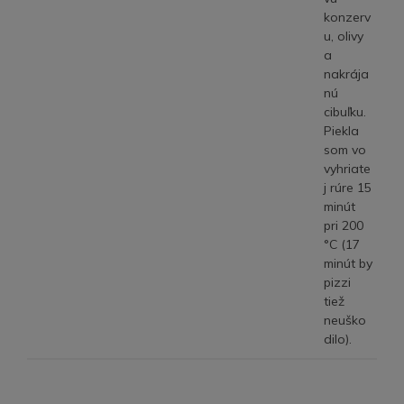
konzerv
u, olivy
a
nakrája
nú
cibuľku.
Piekla
som vo
vyhriate
j rúre 15
minút
pri 200
°C (17
minút by
pizzi
tiež
neuško
dilo).