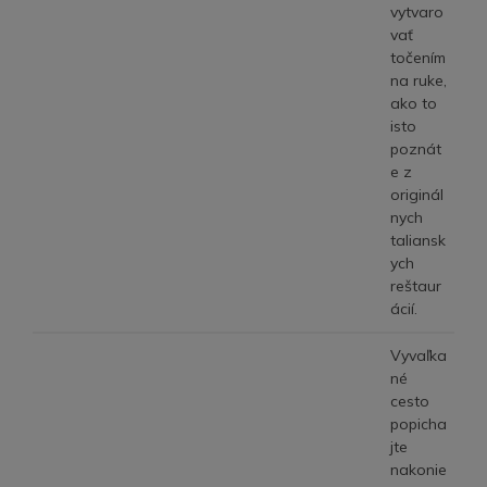
vytvaro
vať
točením
na ruke,
ako to
isto
poznát
e z
originál
nych
taliansk
ych
reštaur
ácií.
Vyvaľka
né
cesto
popicha
jte
nakonie