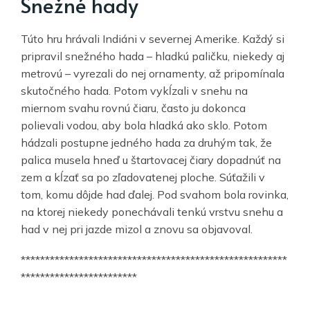
Snežné hady
Túto hru hrávali Indiáni v severnej Amerike. Každý si
pripravil snežného hada – hladkú paličku, niekedy aj
metrovú – vyrezali do nej ornamenty, až pripomínala
skutočného hada. Potom vykĺzali v snehu na
miernom svahu rovnú čiaru, často ju dokonca
polievali vodou, aby bola hladká ako sklo. Potom
hádzali postupne jedného hada za druhým tak, že
palica musela hneď u štartovacej čiary dopadnúť na
zem a kĺzať sa po zľadovatenej ploche. Súťažili v
tom, komu dôjde had ďalej. Pod svahom bola rovinka,
na ktorej niekedy ponechávali tenkú vrstvu snehu a
had v nej pri jazde mizol a znovu sa objavoval.
*******************************************************
************************