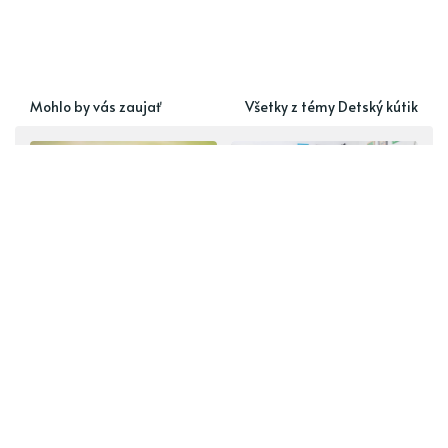
Mohlo by vás zaujať
Všetky z témy Detský kútik
Fusak do kočíka: ktoré
Priestor na hranie a
fusaky skutočne
učenie – ako vytvoriť
ochránia vaše
funkčnú detskú izbu
dieťatko pred
mrazom?