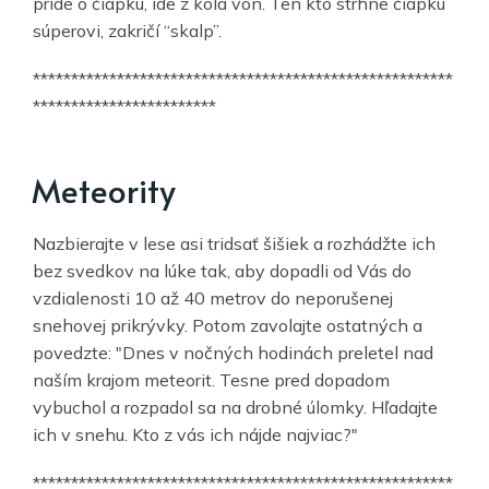
príde o čiapku, ide z kola von. Ten kto strhne čiapku
súperovi, zakričí “skalp”.
*******************************************************
************************
Meteority
Nazbierajte v lese asi tridsať šišiek a rozhádžte ich
bez svedkov na lúke tak, aby dopadli od Vás do
vzdialenosti 10 až 40 metrov do neporušenej
snehovej prikrývky. Potom zavolajte ostatných a
povedzte: "Dnes v nočných hodinách preletel nad
naším krajom meteorit. Tesne pred dopadom
vybuchol a rozpadol sa na drobné úlomky. Hľadajte
ich v snehu. Kto z vás ich nájde najviac?"
*******************************************************