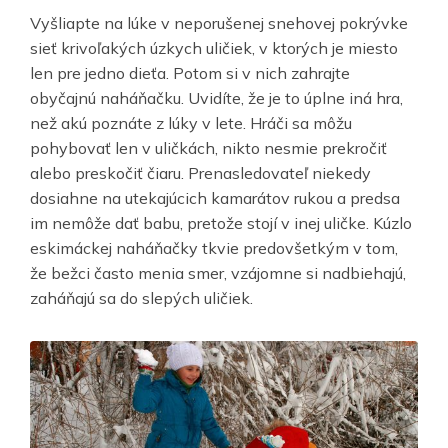
Vyšliapte na lúke v neporušenej snehovej pokrývke
sieť krivoľakých úzkych uličiek, v ktorých je miesto
len pre jedno dieťa. Potom si v nich zahrajte
obyčajnú naháňačku. Uvidíte, že je to úplne iná hra,
než akú poznáte z lúky v lete. Hráči sa môžu
pohybovať len v uličkách, nikto nesmie prekročiť
alebo preskočiť čiaru. Prenasledovateľ niekedy
dosiahne na utekajúcich kamarátov rukou a predsa
im nemôže dať babu, pretože stojí v inej uličke. Kúzlo
eskimáckej naháňačky tkvie predovšetkým v tom,
že bežci často menia smer, vzájomne si nadbiehajú,
zaháňajú sa do slepých uličiek.