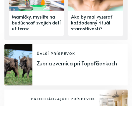
Mamičky, myslite na
Ako by mal vyzerať
budúcnosť svojich detí
každodenný rituál
už teraz
starostlivosti?
ĎALŠÍ PRÍSPEVOK
Zubria zvernica pri Topoľčiankach
PREDCHÁDZAJÚCI PRÍSPEVOK
Kuchynská linka reprezentuje
kuchyňu