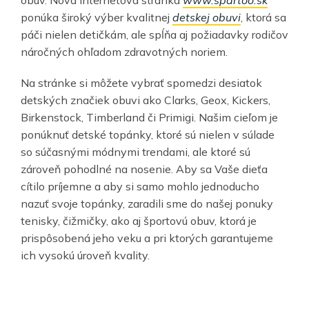
ponúka široký výber kvalitnej
detskej obuvi
, ktorá sa
páči nielen detičkám, ale spĺňa aj požiadavky rodičov
náročných ohľadom zdravotných noriem.
Na stránke si môžete vybrať spomedzi desiatok
detských značiek obuvi ako Clarks, Geox, Kickers,
Birkenstock, Timberland či Primigi. Našim cieľom je
ponúknuť detské topánky, ktoré sú nielen v súlade
so súčasnými módnymi trendami, ale ktoré sú
zároveň pohodlné na nosenie. Aby sa Vaše dieťa
cítilo príjemne a aby si samo mohlo jednoducho
nazuť svoje topánky, zaradili sme do našej ponuky
tenisky, čižmičky, ako aj športovú obuv, ktorá je
prispôsobená jeho veku a pri ktorých garantujeme
ich vysokú úroveň kvality.