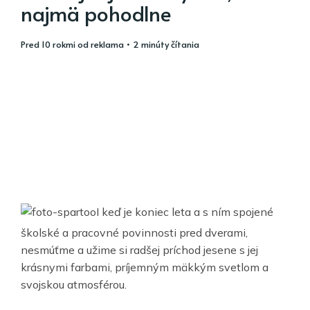
najmä pohodlne
pred 10 rokmi
od
reklama
• 2 minúty čítania
I keď je koniec leta a s ním spojené
školské a pracovné povinnosti pred dverami,
nesmúťme a užime si radšej príchod jesene s jej
krásnymi farbami, príjemným mäkkým svetlom a
svojskou atmosférou.