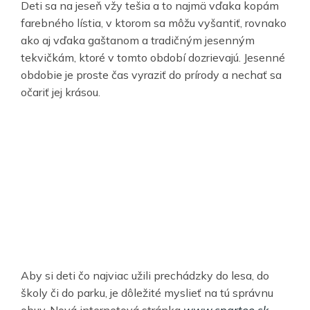
Deti sa na jeseň vžy tešia a to najmä vďaka kopám
farebného lístia, v ktorom sa môžu vyšantiť, rovnako
ako aj vďaka gaštanom a tradičným jesenným
tekvičkám, ktoré v tomto období dozrievajú. Jesenné
obdobie je proste čas vyraziť do prírody a nechať sa
očariť jej krásou.
Aby si deti čo najviac užili prechádzky do lesa, do
školy či do parku, je dôležité myslieť na tú správnu
obuv. Nová internetová stránka
www.spartoo.sk