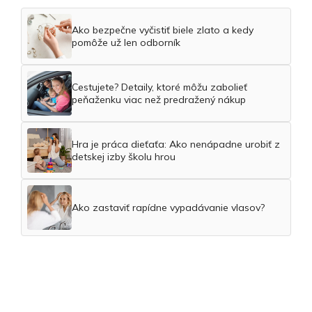
Ako bezpečne vyčistiť biele zlato a kedy
pomôže už len odborník
Cestujete? Detaily, ktoré môžu zabolieť
peňaženku viac než predražený nákup
Hra je práca dieťaťa: Ako nenápadne urobiť z
detskej izby školu hrou
Ako zastaviť rapídne vypadávanie vlasov?