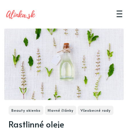
Beauty okienko
Hlavné články
Všeobecné rady
Rastlinné oleje