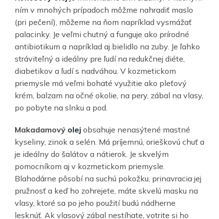
ním v mnohých prípadoch môžme nahradiť maslo
(pri pečení), môžeme na ňom napríklad vysmážať
palacinky. Je veľmi chutný a funguje ako prírodné
antibiotikum a napríklad aj bielidlo na zuby. Je ľahko
stráviteľný a ideálny pre ľudí na redukčnej diéte,
diabetikov a ľudí s nadváhou. V kozmetickom
priemysle má veľmi bohaté využitie ako pleťový
krém, balzam na očné okolie, na pery, zábal na vlasy,
po pobyte na slnku a pod.
Makadamový
olej
obsahuje nenasýtené mastné
kyseliny, zinok a selén. Má príjemnú, orieškovú chuť a
je ideálny do šalátov a nátierok. Je skvelým
pomocníkom aj v kozmetickom priemysle.
Blahodárne pôsobí na suchú pokožku, prinavracia jej
pružnosť a keď ho zohrejete, máte skvelú masku na
vlasy, ktoré sa po jeho použití budú nádherne
lesknúť. Ak vlasový zábal nestíhate, votrite si ho