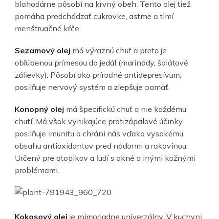
blahodárne pôsobí na krvný obeh. Tento olej tiež
pomáha predchádzať cukrovke, astme a tlmí
menštruačné kŕče.
Sezamový olej
má výraznú chuť a preto je
obľúbenou prímesou do jedál (marinády, šalátové
zálievky). Pôsobí ako prírodné antidepresívum,
posilňuje nervový systém a zlepšuje pamäť.
Konopný olej
má špecifickú chuť a nie každému
chutí. Má však vynikajúce protizápalové účinky,
posilňuje imunitu a chráni nás vďaka vysokému
obsahu antioxidantov pred nádormi a rakovinou.
Určený pre atopikov a ľudí s akné a inými kožnými
problémami.
Kokosový olej
je mimoriadne univerzálny. V kuchyni