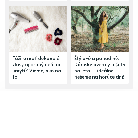
Túžite mať dokonalé
Štýlové a pohodlné:
vlasy aj druhý deň po
Dámske overaly a šaty
umytí? Vieme, ako na
na leto – ideálne
to!
riešenie na horúce dni!
ĎALŠÍ PRÍSPEVOK
V novom roku viac ekologicky