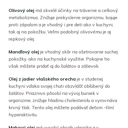
Olivový olej
má skvelé účinky na trávenie a celkový
metabolizmus. Znižuje prekyslenie organizmu, bojuje
proti zápalom a je vhodný i pre deti ako v kuchyni,
tak aj na pokožku. Veľmi podobný olivovému je aj
repkový olej.
Mandľový olej
je vhodný skôr na ošetrovanie suchej
pokožky, ako na kuchynské využitie. Pokojne ho
však môžete pridať aj do šalátov a zálievok.
Olej z jadier vlašského orecha
je v studenej
kuchyni vďaka svojej chuti obzvlášť obľúbený do
šalátov. Priaznivo pôsobí na vývoj buniek v
organizme, znižuje hladinu cholesterolu a vyrovnáva
krvný tlak. Tento olej môžete podávať deťom -tlmí
hyperaktivitu.
Makový olej
má vysoký obsah vápnika a u