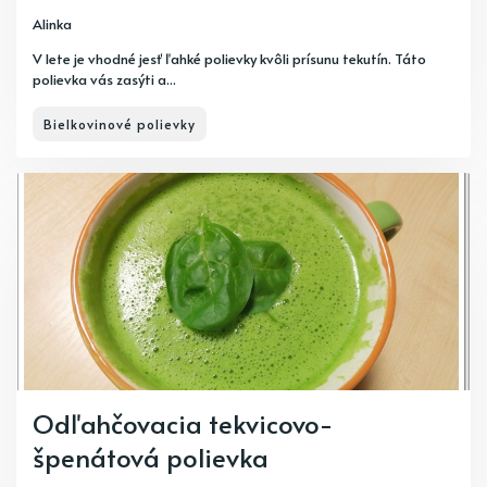
Alinka
V lete je vhodné jesť ľahké polievky kvôli prísunu tekutín. Táto
polievka vás zasýti a...
Bielkovinové polievky
Odľahčovacia tekvicovo-
špenátová polievka