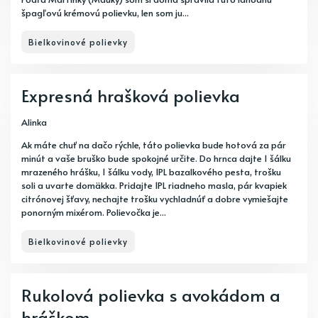
špagľovú krémovú polievku, len som ju...
Bielkovinové polievky
Expresná hrašková polievka
Alinka
Ak máte chuť na dačo rýchle, táto polievka bude hotová za pár
minút a vaše bruško bude spokojné určite. Do hrnca dajte 1 šálku
mrazeného hrášku, 1 šálku vody, 1PL bazalkového pesta, trošku
soli a uvarte domäkka. Pridajte 1PL riadneho masla, pár kvapiek
citrónovej šťavy, nechajte trošku vychladnúť a dobre vymiešajte
ponorným mixérom. Polievočka je...
Bielkovinové polievky
Rukolová polievka s avokádom a
hráškom