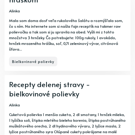
Alinka
Mala som doma dosť veľa rukolového šalátu a rozmýšľala som,
čo s ním. Na internete som si našla fajn receptík na takmer raw
polievočku a tak som si ju spravila na obed. Vyšli mi z tohto
množstva 3 hrnčeky. Čo potrebujete: 100g rukoly, 1 avokádo,
hrnček mrazeného hrášku, soľ, 0,7l zeleninový vývar, citrónová
šťava...
Bielkovinové polievky
Recepty delenej stravy -
bielkovinové polievky
Alinka
Cuketová polievka 1 menšia cuketa, 2 dl smotany, 1 hrnček mlieka,
1 lyžička soli, štipka mletého bieleho korenia, štipka postrúhaného
muškátového orecha, 2 dl hydinového vývaru, 2 lyžice masla, 2
lyžice postrúhaného syra Olúpané cukety pokrájame na malé