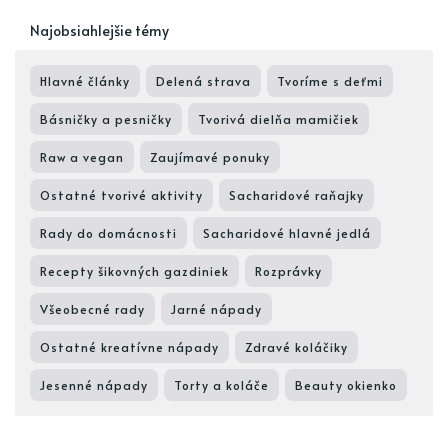
Najobsiahlejšie témy
Hlavné články
Delená strava
Tvoríme s deťmi
Básničky a pesničky
Tvorivá dielňa mamičiek
Raw a vegan
Zaujímavé ponuky
Ostatné tvorivé aktivity
Sacharidové raňajky
Rady do domácnosti
Sacharidové hlavné jedlá
Recepty šikovných gazdiniek
Rozprávky
Všeobecné rady
Jarné nápady
Ostatné kreatívne nápady
Zdravé koláčiky
Jesenné nápady
Torty a koláče
Beauty okienko