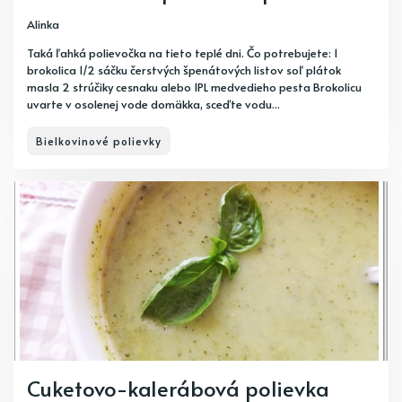
Alinka
Taká ľahká polievočka na tieto teplé dni. Čo potrebujete: 1
brokolica 1/2 sáčku čerstvých špenátových listov soľ plátok
masla 2 strúčiky cesnaku alebo 1PL medvedieho pesta Brokolicu
uvarte v osolenej vode domäkka, sceďte vodu...
Bielkovinové polievky
Cuketovo-kalerábová polievka