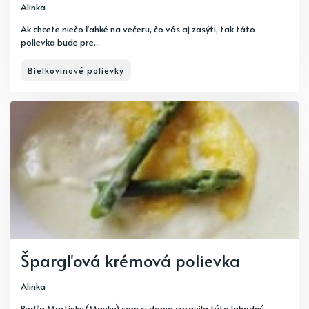
Alinka
Ak chcete niečo ľahké na večeru, čo vás aj zasýti, tak táto
polievka bude pre...
Bielkovinové polievky
Špargľová krémová polievka
Alinka
Podľa Martinky (Mauky) som si doma spravila túto lahodnú