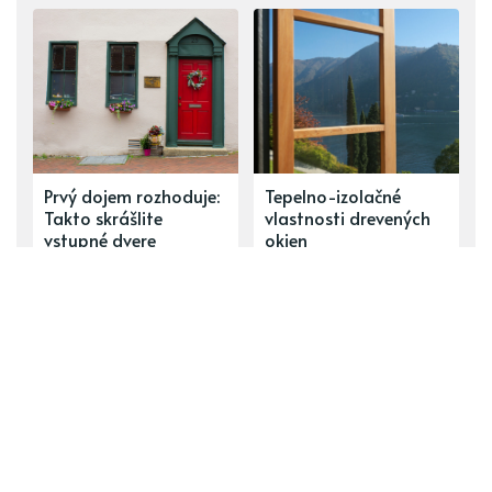
Prvý dojem rozhoduje:
Tepelno-izolačné
Takto skrášlite
vlastnosti drevených
vstupné dvere
okien
Jemná a prevoňaná
Spánok ako na
bielizeň aj bez aviváže.
obláčiku: Najkrajšie a