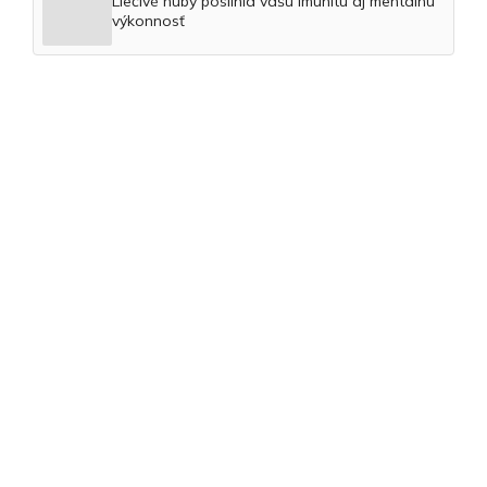
Liečivé huby posilnia vašu imunitu aj mentálnu
výkonnosť