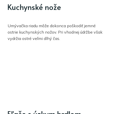
Kuchynské nože
Umývačka riadu môže dokonca poškodiť jemné
ostrie kuchynských nožov. Pri vhodnej údržbe však
vydržia ostré veľmi dlhý čas.
Fľaše s úzkym hrdlom