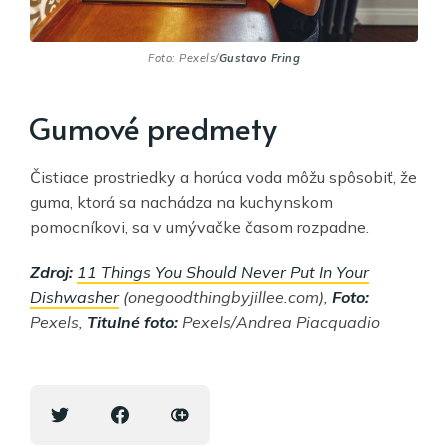
Foto: Pexels/
Gustavo Fring
Gumové predmety
Čistiace prostriedky a horúca voda môžu spôsobiť, že
guma, ktorá sa nachádza na kuchynskom
pomocníkovi, sa v umývačke časom rozpadne.
Zdroj:
11 Things You Should Never Put In Your
Dishwasher
(onegoodthingbyjillee.com),
Foto:
Pexels,
Titulné foto:
Pexels/Andrea Piacquadio