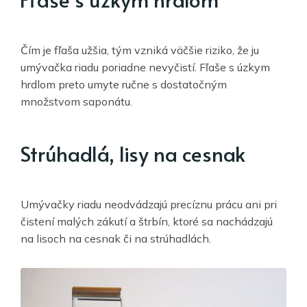
Čím je fľaša užšia, tým vzniká väčšie riziko, že ju
umývačka riadu poriadne nevyčistí. Fľaše s úzkym
hrdlom preto umyte ručne s dostatočným
množstvom saponátu.
Strúhadlá, lisy na cesnak
Umývačky riadu neodvádzajú precíznu prácu ani pri
čistení malých zákutí a štrbín, ktoré sa nachádzajú
na lisoch na cesnak či na strúhadlách.