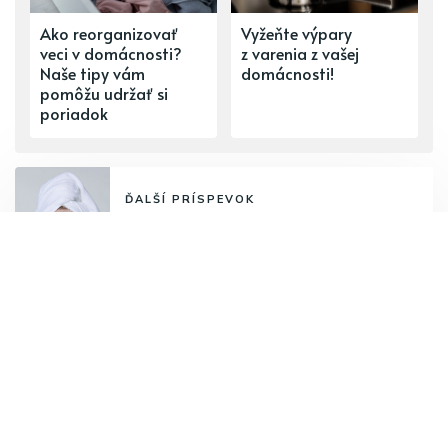
Ako reorganizovať
Vyžeňte výpary
veci v domácnosti?
z varenia z vašej
Naše tipy vám
domácnosti!
pomôžu udržať si
poriadok
ĎALŠÍ PRÍSPEVOK
Prvá pomoc pre podráždené oči?
Od únavy vám uľavia harmanček či
uhorka
PREDCHÁDZAJÚCI PRÍSPEVOK
Používate umývačku riadu? Tieto
predmety do nej radšej nikdy
nevkladajte