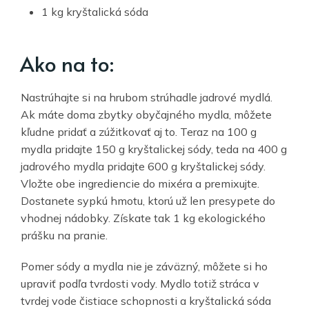
1 kg kryštalická sóda
Ako na to:
Nastrúhajte si na hrubom strúhadle jadrové mydlá.
Ak máte doma zbytky obyčajného mydla, môžete
kľudne pridať a zúžitkovať aj to. Teraz na 100 g
mydla pridajte 150 g kryštalickej sódy, teda na 400 g
jadrového mydla pridajte 600 g kryštalickej sódy.
Vložte obe ingrediencie do mixéra a premixujte.
Dostanete sypkú hmotu, ktorú už len presypete do
vhodnej nádobky. Získate tak 1 kg ekologického
prášku na pranie.
Pomer sódy a mydla nie je záväzný, môžete si ho
upraviť podľa tvrdosti vody. Mydlo totiž stráca v
tvrdej vode čistiace schopnosti a kryštalická sóda