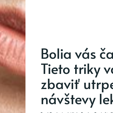
Bolia vás č
Tieto triky
zbaviť utrp
návštevy le