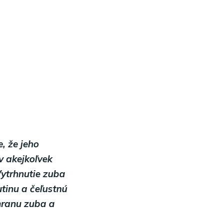
, že jeho
v akejkoľvek
Vytrhnutie zuba
utinu a čeľustnú
hranu zuba a