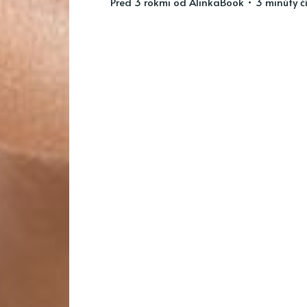
pred 3 rokmi
od
AlinkaBook
• 3 minúty č