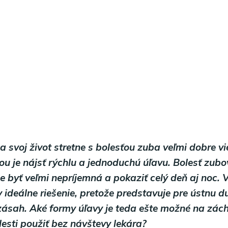
a svoj život stretne s bolesťou zuba veľmi dobre vie
ou je nájsť rýchlu a jednoduchú úľavu. Bolesť zubo
e byť veľmi nepríjemná a pokaziť celý deň aj noc. 
y ideálne riešenie, pretože predstavuje pre ústnu d
zásah. Aké formy úľavy je teda ešte možné na zác
esti použiť bez návštevy lekára?