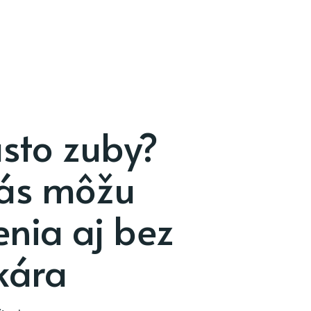
asto zuby?
 vás môžu
enia aj bez
kára