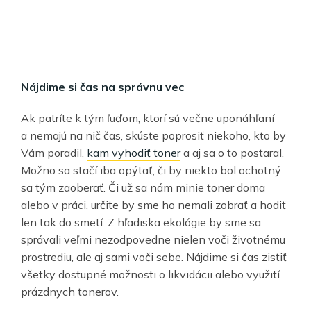
Nájdime si čas na správnu vec
Ak patríte k tým ľuďom, ktorí sú večne uponáhľaní
a nemajú na nič čas, skúste poprosiť niekoho, kto by
Vám poradil,
kam vyhodiť toner
a aj sa o to postaral.
Možno sa stačí iba opýtať, či by niekto bol ochotný
sa tým zaoberať. Či už sa nám minie toner doma
alebo v práci, určite by sme ho nemali zobrať a hodiť
len tak do smetí. Z hľadiska ekológie by sme sa
správali veľmi nezodpovedne nielen voči životnému
prostrediu, ale aj sami voči sebe. Nájdime si čas zistiť
všetky dostupné možnosti o likvidácii alebo využití
prázdnych tonerov.