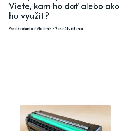
Viete, kam ho dať alebo ako
ho využiť?
pred 7 rokmi
od
Vladimír
• 2 minúty čítania