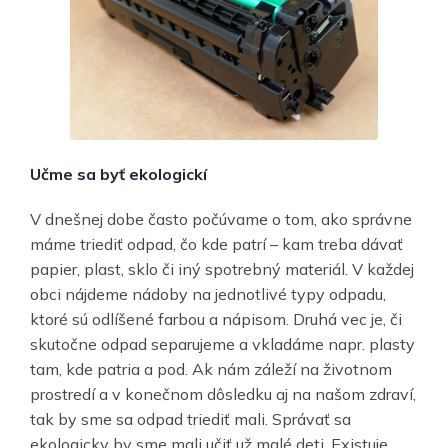
Učme sa byť ekologickí
V dnešnej dobe často počúvame o tom, ako správne
máme triediť odpad, čo kde patrí – kam treba dávať
papier, plast, sklo či iný spotrebný materiál. V každej
obci nájdeme nádoby na jednotlivé typy odpadu,
ktoré sú odlíšené farbou a nápisom. Druhá vec je, či
skutočne odpad separujeme a vkladáme napr. plasty
tam, kde patria a pod. Ak nám záleží na životnom
prostredí a v konečnom dôsledku aj na našom zdraví,
tak by sme sa odpad triediť mali. Správať sa
ekologicky by sme mali učiť už malé deti. Existuje