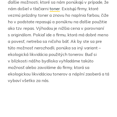
ďalšie možnosti, ktoré sa nám ponúkajú v prípade, že
nám došiel v tlačiarni
toner
. Existujú firmy, ktoré
vezmú prázdny toner a znovu ho naplnia farbou, čiže
ho v podstate repasujú a ponúknu na ďalšie použitie
ako tzv. repas. Výhodou je nižšia cena v porovnaní
s originálom. Pokiaľ ide o firmu, ktorá má dobré meno
a povesť, netreba sa ničoho báť. Ak by ste sa pre
túto možnosť nerozhodli, ponúka sa iný variant –
ekologická likvidácia použitých tonerov. Buď si
v blízkosti nášho bydliska vyhľadáme takúto
možnosť alebo zavoláme do firmy, ktorá sa
ekologickou likvidáciou tonerov a náplní zaoberá a tá
vybaví všetko za nás.