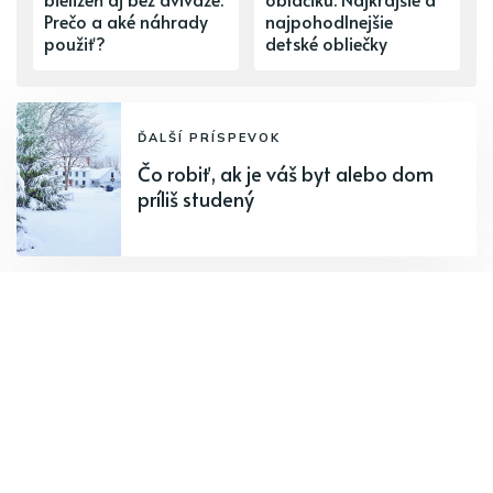
Prečo a aké náhrady
najpohodlnejšie
použiť?
detské obliečky
ĎALŠÍ PRÍSPEVOK
Čo robiť, ak je váš byt alebo dom
príliš studený
PREDCHÁDZAJÚCI PRÍSPEVOK
Samolepky na stenu, ktoré
premenia váš domov na
nepoznanie