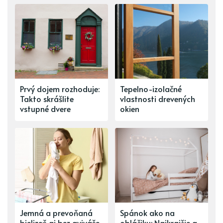
Prvý dojem rozhoduje:
Tepelno-izolačné
Takto skrášlite
vlastnosti drevených
vstupné dvere
okien
Jemná a prevoňaná
Spánok ako na
bielizeň aj bez aviváže.
obláčiku: Najkrajšie a