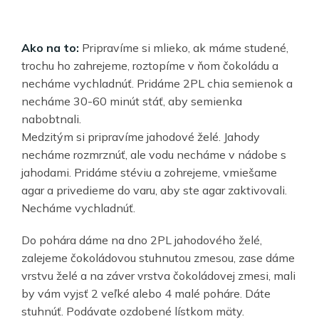
Ako na to:
Pripravíme si mlieko, ak máme studené,
trochu ho zahrejeme, roztopíme v ňom čokoládu a
necháme vychladnúť. Pridáme 2PL chia semienok a
necháme 30-60 minút stáť, aby semienka
nabobtnali.
Medzitým si pripravíme jahodové želé. Jahody
necháme rozmrznúť, ale vodu necháme v nádobe s
jahodami. Pridáme stéviu a zohrejeme, vmiešame
agar a privedieme do varu, aby ste agar zaktivovali.
Necháme vychladnúť.
Do pohára dáme na dno 2PL jahodového želé,
zalejeme čokoládovou stuhnutou zmesou, zase dáme
vrstvu želé a na záver vrstva čokoládovej zmesi, mali
by vám vyjsť 2 veľké alebo 4 malé poháre. Dáte
stuhnúť. Podávate ozdobené lístkom mäty.