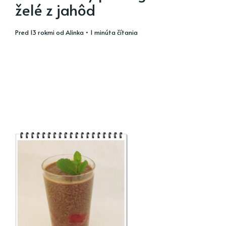
želé z jahôd
pred 13 rokmi
od
Alinka
• 1 minúta čítania