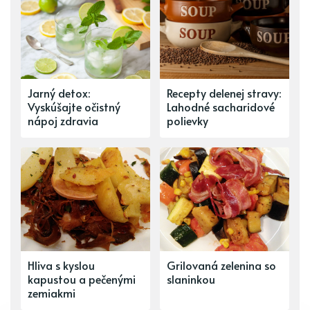
Jarný detox:
Recepty delenej stravy:
Vyskúšajte očistný
Lahodné sacharidové
nápoj zdravia
polievky
Hliva s kyslou
Grilovaná zelenina so
kapustou a pečenými
slaninkou
zemiakmi