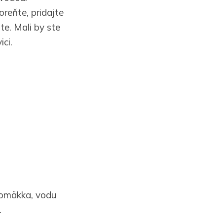
reňte, pridajte
te. Mali by ste
ici.
 domäkka, vodu
.