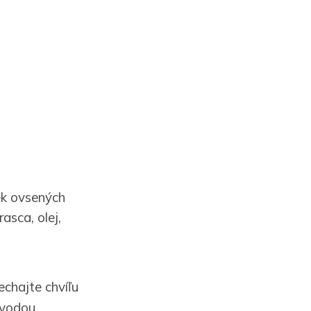
ek ovsených
rasca, olej,
echajte chvíľu
 vodou.