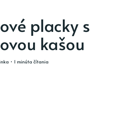
ové placky s
tovou kašou
inka
• 1 minúta čítania