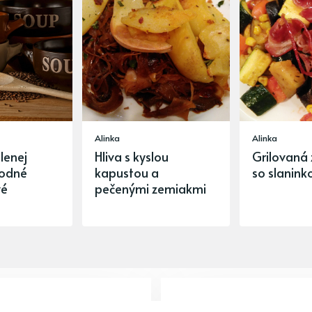
Alinka
Alinka
lenej
Hliva s kyslou
Grilovaná 
hodné
kapustou a
so slanink
vé
pečenými zemiakmi