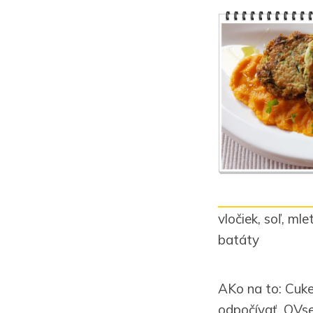
vločiek, soľ, mle
batáty
AKo na to: Cuke
odpočívať. OVse