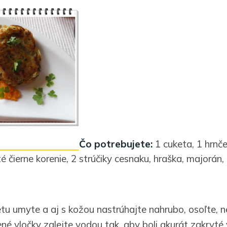
Čo potrebujete:
1 cuketa, 1 hrnč
té čierne korenie, 2 strúčiky cesnaku, hraška, majorán, 
tu umyte a aj s kožou nastrúhajte nahrubo, osoľte, n
né vločky zalejte vodou tak, aby boli akurát zakryté