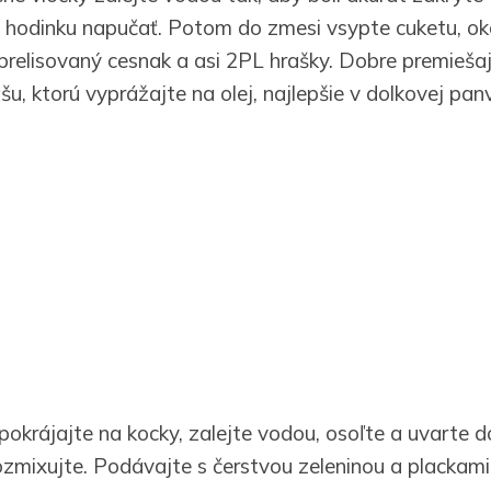
hodinku napučať. Potom do zmesi vsypte cuketu, oko
 prelisovaný cesnak a asi 2PL hrašky. Dobre premiešaj
šu, ktorú vyprážajte na olej, najlepšie v dolkovej panv
pokrájajte na kocky, zalejte vodou, osoľte a uvarte
rozmixujte. Podávajte s čerstvou zeleninou a plackami