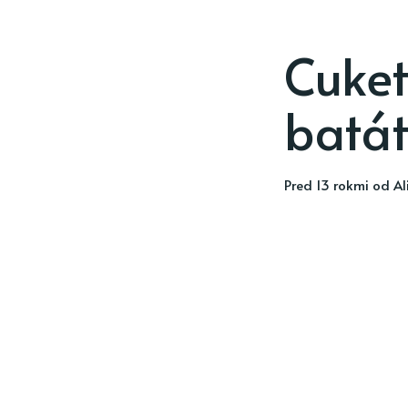
Cuket
batá
pred 13 rokmi
od
Al