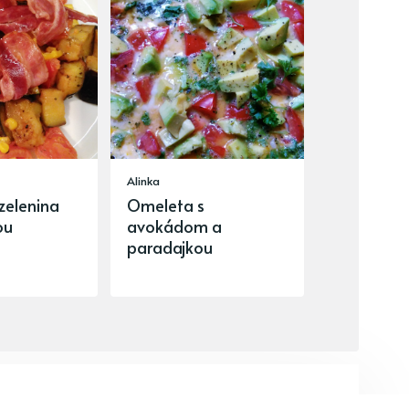
Alinka
zelenina
Omeleta s
ou
avokádom a
paradajkou