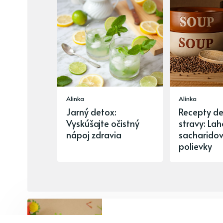
Alinka
Alinka
Jarný detox:
Recepty de
Vyskúšajte očistný
stravy: La
nápoj zdravia
sacharido
polievky