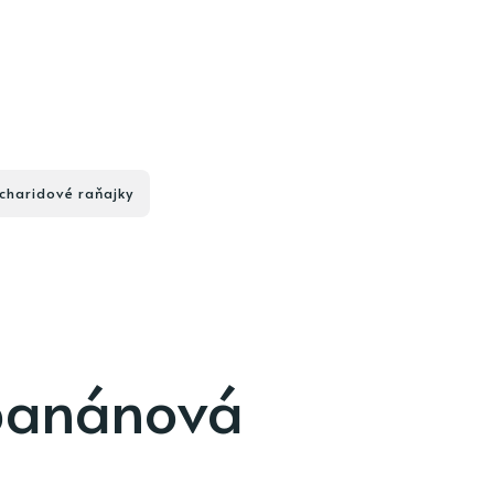
charidové raňajky
banánová