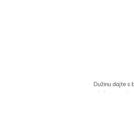
Dužinu dajte s 
mixéra a vymixu
nechajte chvíľk