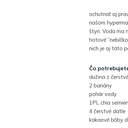
ochutnať aj pra
našom hypermark
štyri. Voda ma 
hotové “nebíčko
nich je aj táto p
Čo potrebujete
dužina z čerstv
2 banány
pohár vody
1PL chia semie
4 čerstvé datle
kakaové bôby d