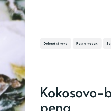
Delená strava
Raw a vegan
Sa
Kokosovo-
pena