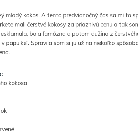
vý mladý kokos. A tento predvianočný čas sa mi to spl
ete mali čerstvé kokosy za priaznivú cenu a tak som
nesklamala, bola famózna a potom dužina z čerstvéh
 v papulke”. Spravila som si ju už na niekoľko spôsob
ena.
:
ého kokosa
nok
rvené