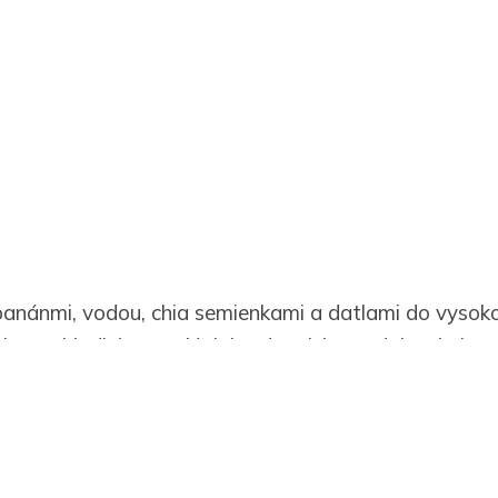
banánmi, vodou, chia semienkami a datlami do vyso
jte na hladkú penu. Nalejte do misky, ozdobte kaka
u postáť, aby sa chia semienka nabobtnali a môžete je