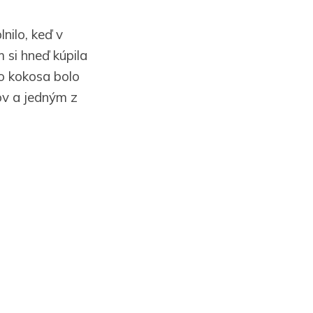
nilo, keď v
 si hneď kúpila
o kokosa bolo
ov a jedným z