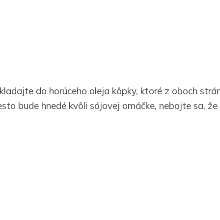
ukladajte do horúceho oleja kôpky, ktoré z oboch strá
sto bude hnedé kvôli sójovej omáčke, nebojte sa, že ste
emiačikmi a zeleninovým šalátom.