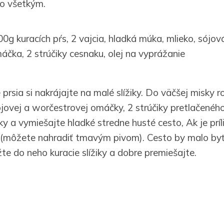
to všetkým.
0g kuracích pŕs, 2 vajcia, hladká múka, mlieko, sójo
čka, 2 strúčiky cesnaku, olej na vyprážanie
prsia si nakrájajte na malé slížiky. Do väčšej misky ro
ójovej a worčestrovej omáčky, 2 strúčiky pretlačenéh
ky a vymiešajte hladké stredne husté cesto, Ak je príli
a (môžete nahradiť tmavým pivom). Cesto by malo byť
te do neho kuracie slížiky a dobre premiešajte.