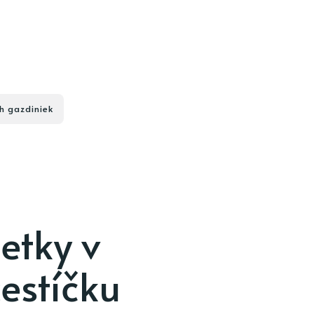
h gazdiniek
etky v
estíčku