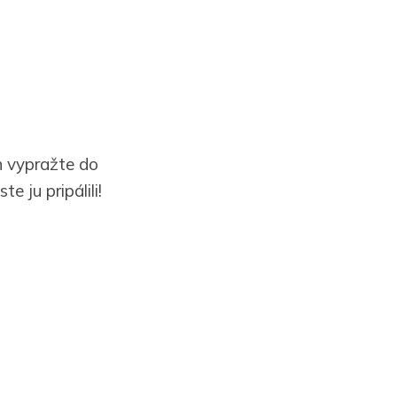
n vypražte do
 ju pripálili!