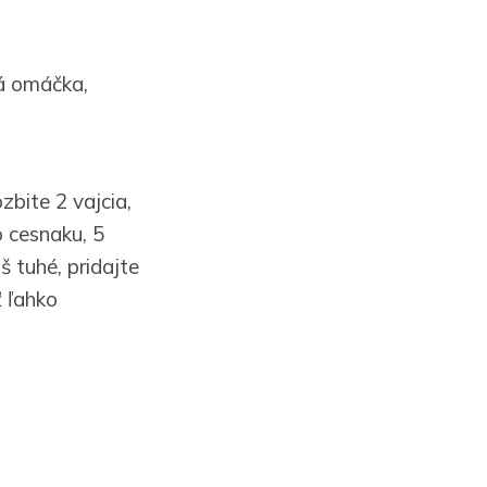
vá omáčka,
zbite 2 vajcia,
o cesnaku, 5
š tuhé, pridajte
 ľahko