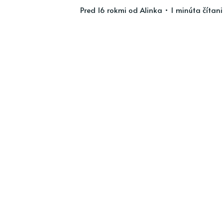
pred 16 rokmi
od
Alinka
• 1 minúta čítan