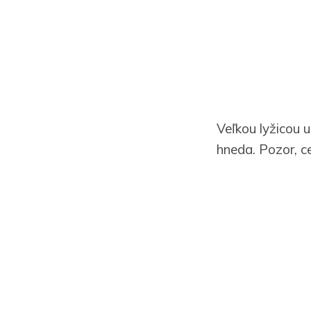
Veľkou lyžicou 
hneda. Pozor, ce
Podávajte so z