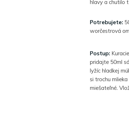
hlavy a chutilo 
Potrebujete:
50
worčestrová omá
Postup:
Kuracie 
pridajte 50ml s
lyžíc hladkej mú
si trochu mliek
miešateľné. Vlož