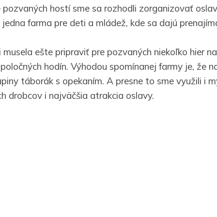
 pozvaných hostí sme sa rozhodli zorganizovať osl
 jedna farma pre deti a mládež, kde sa dajú prenajím
 musela ešte pripraviť pre pozvaných niekoľko hier na
poločných hodín. Výhodou spomínanej farmy je, že n
upiny táborák s opekaním. A presne to sme využili i 
h drobcov i najväčšia atrakcia oslavy.