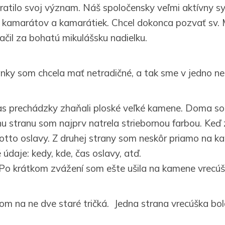
tratilo svoj význam. Náš spoločensky veľmi aktívny s
 kamarátov a kamarátiek. Chcel dokonca pozvať sv. 
čil za bohatú mikulášsku nadielku.
ky som chcela mať netradičné, a tak sme v jedno n
s prechádzky zhaňali ploské veľké kamene. Doma so
u stranu som najprv natrela striebornou farbou. Keď 
tto oslavy. Z druhej strany som neskôr priamo na k
údaje: kedy, kde, čas oslavy, atď.
Po krátkom zvážení som ešte ušila na kamene vrecúš
m na ne dve staré tričká. Jedna strana vrecúška bol