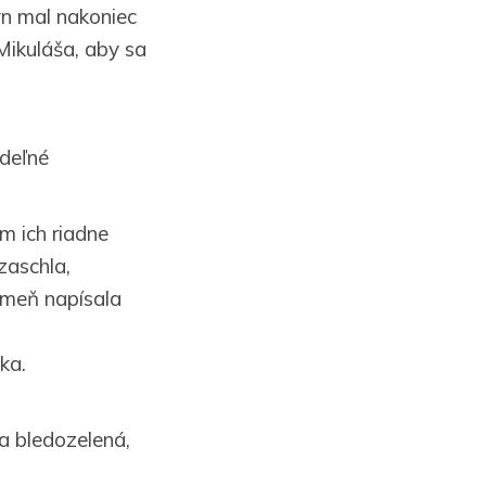
yn mal nakoniec
Mikuláša, aby sa
edeľné
m ich riadne
zaschla,
ameň napísala
ka.
a bledozelená,