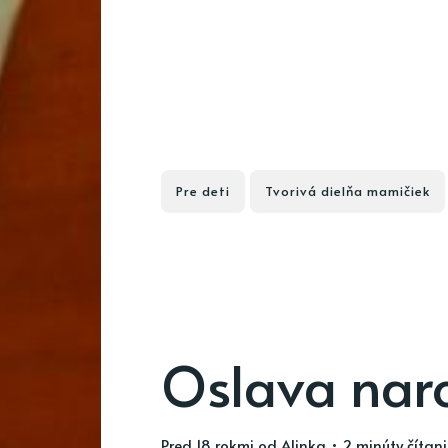
Pre deti
Tvorivá dielňa mamičiek
Oslava nar
pred 18 rokmi
od
Alinka
• 2 minúty čítan