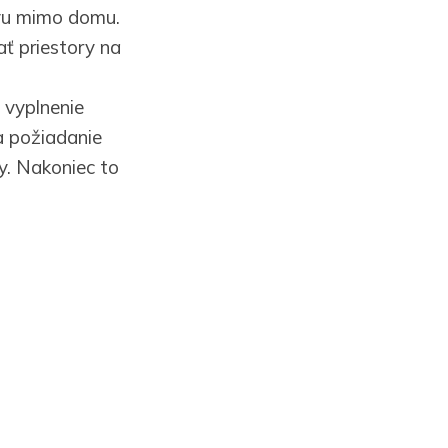
avu mimo domu.
ať priestory na
 vyplnenie
a požiadanie
my. Nakoniec to