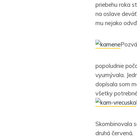
priebehu roka s
na oslave deväť
mu nejako odvďa
Pozván
popoludnie poča
vyumývala. Jedn
dopísala som mo
všetky potrebné 
Skombinovala so
druhá červená.