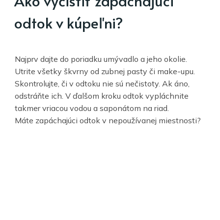
Ako vyčistiť zapáchajúci
odtok v kúpeľni?
Najprv dajte do poriadku umývadlo a jeho okolie.
Utrite všetky škvrny od zubnej pasty či make-upu.
Skontrolujte, či v odtoku nie sú nečistoty. Ak áno,
odstráňte ich. V ďalšom kroku odtok vypláchnite
takmer vriacou vodou a saponátom na riad.
Máte zapáchajúci odtok v nepoužívanej miestnosti?