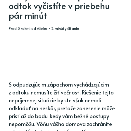
odtok vyčistíte v priebehu
pár minút
pred 3 rokmi
od
Alinka
• 2 minúty čítania
S odpudzujúcim zápachom vychádzajúcim
z odtoku nemusíte žiť večnosť. Riešenie tejto
nepríjemnej situácie by ste však nemali
odkladať na neskôr, pretože zanesenie môže
prísť až do bodu, kedy vám bežné postupy
nepomôžu. Vôňu vášho domova zachránite