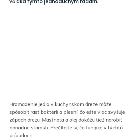
vďaka týmto jednoduchým radám.
Hromadenie jedla v kuchynskom dreze môže
spôsobiť rast baktérií a plesní, čo ešte viac zvyšuje
zápach drezu. Mastnota a olej dokážu tiež narobiť
poriadne starosti. Prečítajte si, čo funguje v týchto
prípadoch.