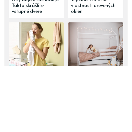
Takto skrášlite
vlastnosti drevených
vstupné dvere
okien
Jemná a prevoňaná
Spánok ako na
bielizeň aj bez aviváže.
obláčiku: Najkrajšie a
Prečo a aké náhrady
najpohodlnejšie
použiť?
detské obliečky
ĎALŠÍ PRÍSPEVOK
Ako inak využiť kávu? Máme pre vás
6 užitočných tipov