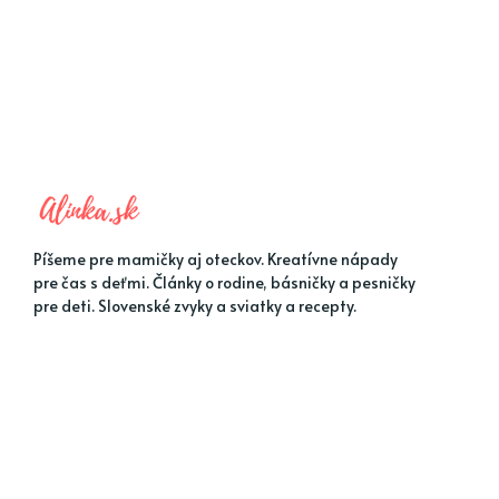
Píšeme pre mamičky aj oteckov. Kreatívne nápady
pre čas s deťmi. Články o rodine, básničky a pesničky
pre deti. Slovenské zvyky a sviatky a recepty.
MENU 1
MENU 2
Jarné nápady
Detské hádanky