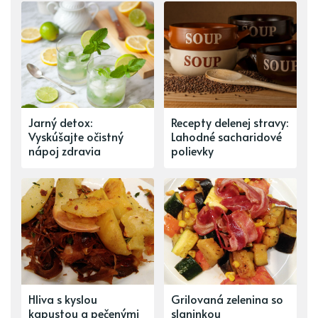
Jarný detox:
Recepty delenej stravy:
Vyskúšajte očistný
Lahodné sacharidové
nápoj zdravia
polievky
Hliva s kyslou
Grilovaná zelenina so
kapustou a pečenými
slaninkou