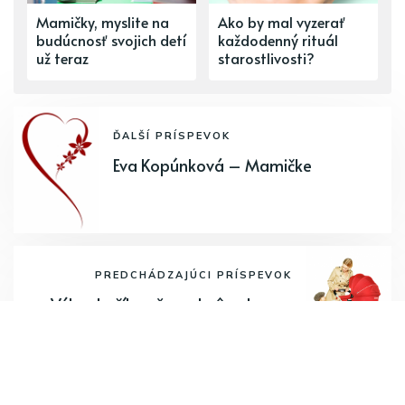
Mamičky, myslite na
Ako by mal vyzerať
budúcnosť svojich detí
každodenný rituál
už teraz
starostlivosti?
ĎALŠÍ PRÍSPEVOK
Eva Kopúnková – Mamičke
PREDCHÁDZAJÚCI PRÍSPEVOK
Výber kočíka už pred pôrodom –
pre bábätká stavte na hlboké
kočíky