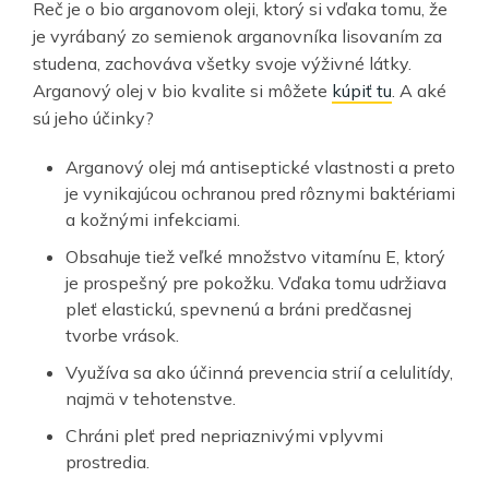
Reč je o bio arganovom oleji, ktorý si vďaka tomu, že
je vyrábaný zo semienok arganovníka lisovaním za
studena, zachováva všetky svoje výživné látky.
Arganový olej v bio kvalite si môžete
kúpiť tu
. A aké
sú jeho účinky?
Arganový olej má antiseptické vlastnosti a preto
je vynikajúcou ochranou pred rôznymi baktériami
a kožnými infekciami.
Obsahuje tiež veľké množstvo vitamínu E, ktorý
je prospešný pre pokožku. Vďaka tomu udržiava
pleť elastickú, spevnenú a bráni predčasnej
tvorbe vrások.
Využíva sa ako účinná prevencia strií a celulitídy,
najmä v tehotenstve.
Chráni pleť pred nepriaznivými vplyvmi
prostredia.