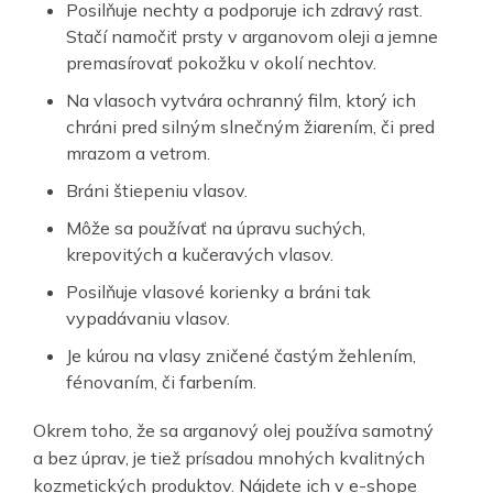
Posilňuje nechty a podporuje ich zdravý rast.
Stačí namočiť prsty v arganovom oleji a jemne
premasírovať pokožku v okolí nechtov.
Na vlasoch vytvára ochranný film, ktorý ich
chráni pred silným slnečným žiarením, či pred
mrazom a vetrom.
Bráni štiepeniu vlasov.
Môže sa používať na úpravu suchých,
krepovitých a kučeravých vlasov.
Posilňuje vlasové korienky a bráni tak
vypadávaniu vlasov.
Je kúrou na vlasy zničené častým žehlením,
fénovaním, či farbením.
Okrem toho, že sa arganový olej používa samotný
a bez úprav, je tiež prísadou mnohých kvalitných
kozmetických produktov. Nájdete ich v e-shope