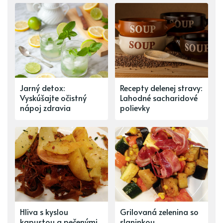
Jarný detox:
Recepty delenej stravy:
Vyskúšajte očistný
Lahodné sacharidové
nápoj zdravia
polievky
Hliva s kyslou
Grilovaná zelenina so
kapustou a pečenými
slaninkou