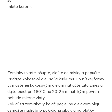
soľ
mleté korenie
Zemiaky uvarte, ošúpte, vložte do misky a popučte.
Pridajte kokosový olej, soľ a kurkumu. Do nízkej formy
vymastenej kokosovým olejom natlačte túto zmes a
dajte piecť pri 180°C na 20-25 minút, kým povrch
nebude mierne zlatý.
Zakiaľ sa zemiakový koláč pečie, na olejovom oleji
osmažte nadrobno pokrájanú cibuľu a na plátky