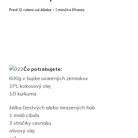
pred 12 rokmi
od
Alinka
• 1 minúta čítania
Čo potrebujete:
600g v šupke uvarených zemiakov
1PL kokosový olej
1čl kurkuma
šálka čerstvých alebo mrazených húb
1 malá cibuľa
3 strúčiky cesnaku
olivový olej