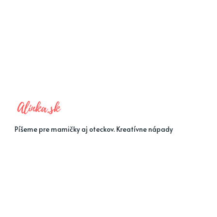
Píšeme pre mamičky aj oteckov. Kreatívne nápady
pre čas s deťmi. Články o rodine, básničky a pesničky
pre deti. Slovenské zvyky a sviatky a recepty.
MENU 1
MENU 2