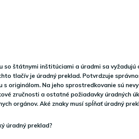
 so štátnymi inštitúciami a úradmi sa vyžadujú o
hto tlačív je úradný preklad. Potvrdzuje správnos
 s originálom. Na jeho sprostredkovanie sú nev
kové zručnosti a ostatné požiadavky úradných ú
nych orgánov. Aké znaky musí spĺňať úradný prek
cký úradný preklad?