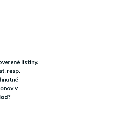
verené listiny.
ť, resp.
yhnutné
konov v
lad?