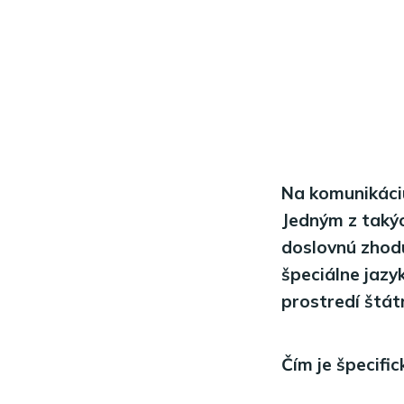
Na komunikáciu
Jedným z takýc
doslovnú zhodu
špeciálne jazy
prostredí štát
Čím je špecifi