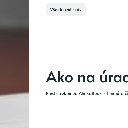
Všeobecné rady
Ako na úra
pred 4 rokmi
od
AlinkaBook
• 1 minúta č