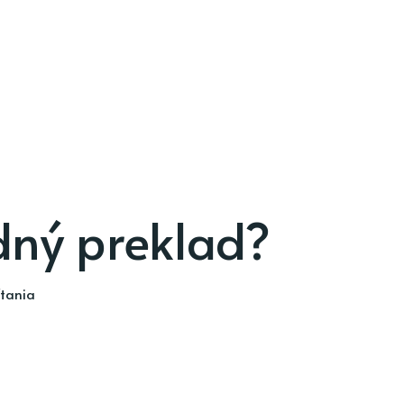
dný preklad?
ítania