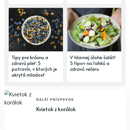
Tipy pre krásnu a
V hlavnej úlohe šalát!
zdravú pleť: 5
5 tipov na ľahkú a
potravín, v ktorých je
zdravú večeru
ukrytá mladosť
ĎALŠÍ PRÍSPEVOK
Kvietok z korálok