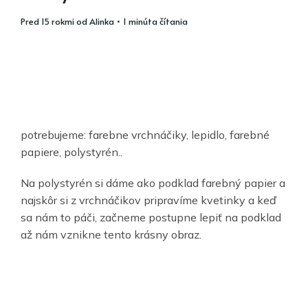
pred 15 rokmi
od
Alinka
• 1 minúta čítania
potrebujeme: farebne vrchnáčiky, lepidlo, farebné
papiere, polystyrén..
Na polystyrén si dáme ako podklad farebný papier a
najskôr si z vrchnáčikov pripravíme kvetinky a keď
sa nám to páči, začneme postupne lepiť na podklad
až nám vznikne tento krásny obraz.