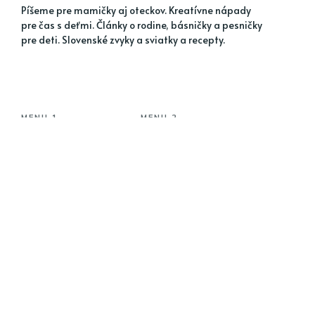
Píšeme pre mamičky aj oteckov. Kreatívne nápady
pre čas s deťmi. Články o rodine, básničky a pesničky
pre deti. Slovenské zvyky a sviatky a recepty.
MENU 1
MENU 2
Jarné nápady
Detské hádanky
Letné nápady
Kreatívne nápady
Jesenné nápady
Tvorivé aktivity
Blahoželania a vinše
Rady do domácnosti
MENU 3
MENU 4
Hry na voľný čas
Nátierky a šaláty
Dom a záhrada
Sacharidové hlavné
jedlá
Kam na výlet