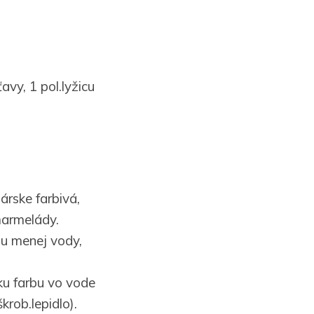
vy, 1 pol.lyžicu
árske farbivá,
marmelády.
chu menej vody,
ku farbu vo vode
krob.lepidlo).