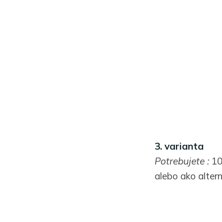
3. varianta
Potrebujete :
100
alebo ako altern
Potravinárske f
rozmiešajte, ab
pohári v chladni