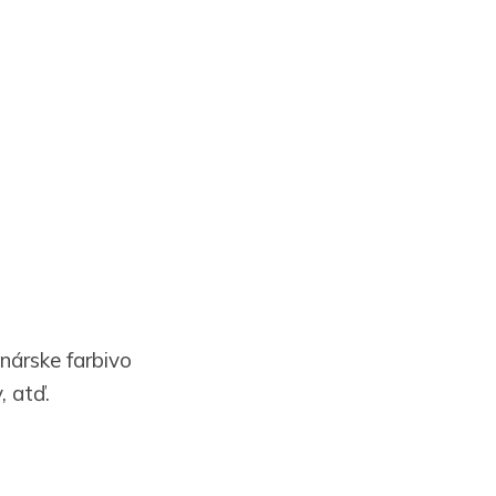
nárske farbivo
, atď.
ladne
tá v sklenenom