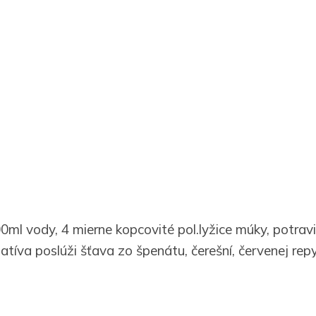
ml vody, 4 mierne kopcovité pol.lyžice múky, potravi
atíva poslúži šťava zo špenátu, čerešní, červenej repy
arbivo zmiešajte s vodou, potom pridajte múku a dôk
y ste nemali hrudky. Farba vydrží asi 2 týždne zavre
čke.