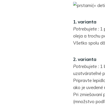
(= det
1. varianta
Potrebujete :
1 p
oleja a trochu p
Všetko spolu dô
2. varianta
Potrebujete :
1 b
uzatvárateľné p
Pripravte lepidl
ako je uvedené 
Pri zmiešavaní 
(množstvo podľa 