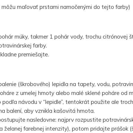
i môžu maľovať prstami namočenými do tejto farby)
ohár múky, takmer 1 pohár vody, trochu citrónovej šťa
otravinárskej farby.
kladne premiešajte.
alenie (škrobového) lepidla na tapety, vodu, potravin
oháre z umelej hmoty alebo malé sklené poháre od 
o podľa návodu v “lepidle”, tentokrát použite ale tro
na balení, aby vznikla kašovitá hmota.
postupujte nasledovne: najprv rozpustite potravinárs
želanej farebnej intenzity), potom pridajte prášok (š