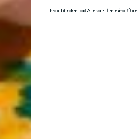
pred 18 rokmi
od
Alinka
• 1 minúta čítan