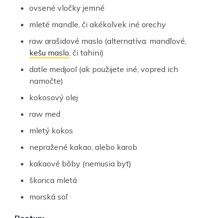
ovsené vločky jemné
mleté mandle, či akékoľvek iné orechy
raw arašidové maslo (alternatíva: mandľové,
kešu maslo
, či tahini)
datle medjool (ak použijete iné, vopred ich
namočte)
kokosový olej
raw med
mletý kokos
nepražené kakao, alebo karob
kakaové bôby (nemusia byť)
škorica mletá
morská soľ
Postup: