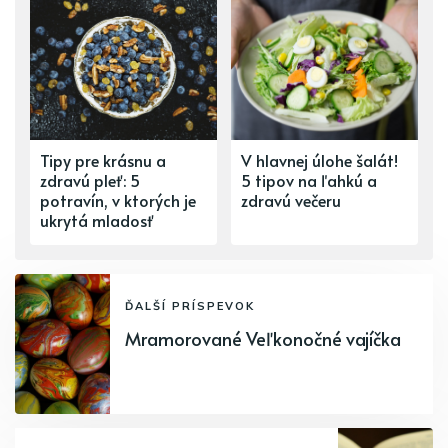
Tipy pre krásnu a
V hlavnej úlohe šalát!
zdravú pleť: 5
5 tipov na ľahkú a
potravín, v ktorých je
zdravú večeru
ukrytá mladosť
ĎALŠÍ PRÍSPEVOK
Mramorované Veľkonočné vajíčka