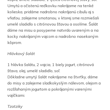
Umytú a očistenú reďkovku nakrájame na tenké
kolieska, pridáme nadrobno nakrájanú cibuľu aj s
vňaťou, zalejeme smotanou, v ktorej sme rozmiešali
umelé sladidlo s citrónovou šťavou a osolíme. Šalát
dáme na misu a posypeme natvrdo uvareným a na
kocky nakrájaným vajcom a nadrobno nasekaným
kôprom.
Hlávkový šalát
1 hlávka šalátu, 2 vajcia, 1 biely jogurt, citrónová
šťava, olej, umelé sladidlo, soľ.
Dôkladne umytý šalát nakrájame na štvrťky, dáme
do misy a zalejeme sladkokyslým nálevom, olejom a
rozšľahaným jogurtom a pokrájanými varenými
vajíčkami.
Tzatziky