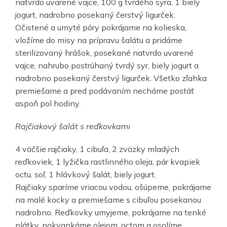
natvrdo uvarené vajce, 100 g tvrdého syra, 1 biely
jogurt, nadrobno posekaný čerstvý ligurček.
Očistené a umyté póry pokrájame na kolieska,
vložíme do misy na prípravu šalátu a pridáme
sterilizovaný hrášok, posekané natvrdo uvarené
vajce, nahrubo postrúhaný tvrdý syr, biely jogurt a
nadrobno posekaný čerstvý ligurček. Všetko zľahka
premiešame a pred podávaním necháme postáť
aspoň pol hodiny.
Rajčiakový šalát s reďkovkami
4 väčšie rajčiaky, 1 cibuľa, 2 zväzky mladých
reďkoviek, 1 lyžička rastlinného oleja, pár kvapiek
octu, soľ, 1 hlávkový šalát, biely jogurt.
Rajčiaky sparíme vriacou vodou, ošúpeme, pokrájame
na malé kocky a premiešame s cibuľou posekanou
nadrobno. Reďkovky umyjeme, pokrájame na tenké
plátky, pokvapkáme olejom, octom a osolíme.