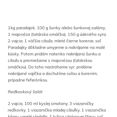
1kg paradajok, 100 g šunky alebo šunkovej salámy,
1 majonéza (tatárska omáčka), 150 g údeného syra,
2 vajcia, 1 väčšia cibuľa, mleté čierne korenie, soľ.
Paradajky dôkladne umyjeme a nakrájame na malé
kúsky. Potom pridám natenko nakrájanú šunku a
cibuľu a premiešame s majonézou (tatárskou
omáčkou). Do toho nastrúhame syr, pridáme
nakrájané vajíčka a dochutíme soľou a korením,
prípadne feferónkou.
Reďkovkový šalát
2 vajcia, 100 ml kyslej smotany, 3 viazaničky
reďkovky, 1 viazanička mladej cibuľky, 1 viazanička
kôpru, umelé sladidlo, 1 lyžica citrónovej šťavy, soľ.