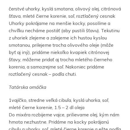
čerstvé uhorky, kyslá smotana, olivový olej, citrónová
šťava, mleté čierne korenie, soľ, roztlačený cesnak
Uhorky pokrájame na menšie kocky, posolíme a
chvíľku necháme postáť (aby pustili šťavu). Tekutinu
z uhoriek zlejeme a zalejeme ich hustou kyslou
smotanou, prilejeme trocha olivového oleje (môže
byť aj iný), pridáme niekoľko kvapiek citrónovej
šťavy, môžeme pridať aj trocha mletého čierneho
korenia, a samozrejme soľ. Nakoniec pridáme
roztlačený cesnak – podľa chuti.
Tatárska omáčka
1vajíčko, stredne veľká cibuľa, kyslá uhorka, soľ,
mleté čierne korenie, 1.5 – 2 dl oleja
Do mixéra rozbijeme vajce, prilievame olej, kým nám
hmota nezhustne. Pridáme na kocky pokrájanú
cibuľu a uhorku, soľ, mleté čierne korenie a ešte podľa