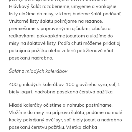
Hlávkový šalát rozoberieme, umyjeme a vonkajšie
listy uložíme do misy, v ktorej budeme šalát podávať.
Vnútorné listy šalátu pokrájame na rezance,
premiešame s pripravenými rajčiakmi, cibuľou a
reďkovkami, pokvapkáme jogurtom a uložíme do
misy na šalátové listy. Podľa chuti môžeme pridať aj
pokrájanú pažítku alebo zelenú petržlenovú vňať
posekanú nadrobno.
Šalát z mladých kalerábov
400 g mladých kalerábov, 100 g ovčieho syra, soľ, 1
biely jogurt. nadrobno posekaná čerstvá pažítka.
Mladé kaleráby očistíme a nahrubo postrúhame.
Vložíme do misy na prípravu šalátu, pridáme na malé
kocky pokrájaný ovčí syr, soľ, biely jogurt a nadrobno
posekanú čerstvú pažítku. Všetko zľahka