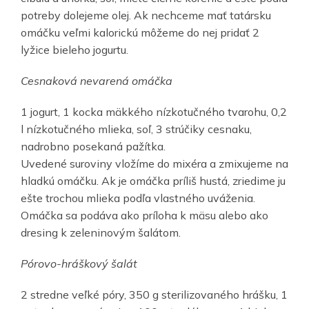
potreby dolejeme olej. Ak nechceme mať tatársku
omáčku veľmi kalorickú môžeme do nej pridať 2
lyžice bieleho jogurtu.
Cesnaková nevarená omáčka
1 jogurt, 1 kocka mäkkého nízkotučného tvarohu, 0,2
l nízkotučného mlieka, soľ, 3 strúčiky cesnaku,
nadrobno posekaná pažítka.
Uvedené suroviny vložíme do mixéra a zmixujeme na
hladkú omáčku. Ak je omáčka príliš hustá, zriedime ju
ešte trochou mlieka podľa vlastného uváženia.
Omáčka sa podáva ako príloha k mäsu alebo ako
dresing k zeleninovým šalátom.
Pórovo-hráškový šalát
2 stredne veľké póry, 350 g sterilizovaného hrášku, 1