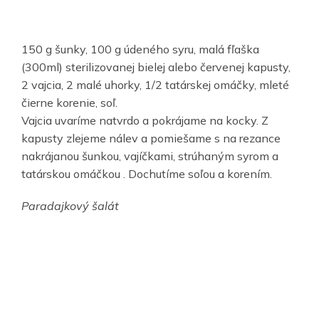
150 g šunky, 100 g údeného syru, malá fľaška
(300ml) sterilizovanej bielej alebo červenej kapusty,
2 vajcia, 2 malé uhorky, 1/2 tatárskej omáčky, mleté
čierne korenie, soľ.
Vajcia uvaríme natvrdo a pokrájame na kocky. Z
kapusty zlejeme nálev a pomiešame s na rezance
nakrájanou šunkou, vajíčkami, strúhaným syrom a
tatárskou omáčkou . Dochutíme soľou a korením.
Paradajkový šalát