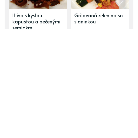
Hliva s kyslou
Grilovaná zelenina so
kapustou a pečenými
slaninkou
zemiakmi
ĎALŠÍ PRÍSPEVOK
Here We Go Looby Loo
PREDCHÁDZAJÚCI PRÍSPEVOK
Recepty delenej stravy - sladké hlavné jedlá