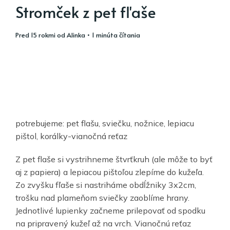
Stromček z pet fľaše
pred 15 rokmi
od
Alinka
• 1 minúta čítania
potrebujeme: pet flašu, sviečku, nožnice, lepiacu
pištol, korálky-vianočná reťaz
Z pet flaše si vystrihneme štvrťkruh (ale môže to byť
aj z papiera) a lepiacou pištoľou zlepíme do kužeľa.
Zo zvyšku fľaše si nastriháme obdĺžniky 3x2cm,
trošku nad plameňom sviečky zaoblíme hrany.
Jednotlivé lupienky začneme prilepovať od spodku
na pripravený kužeľ až na vrch. Vianočnú reťaz