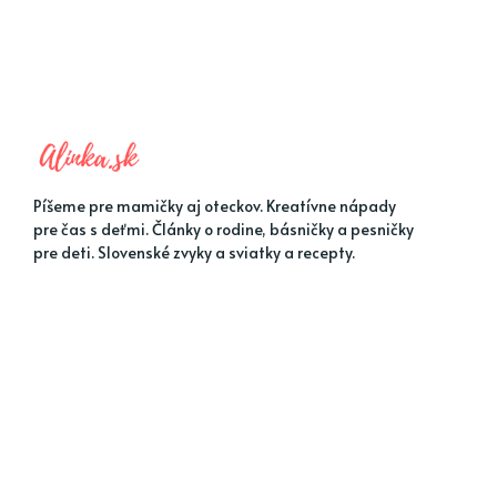
Píšeme pre mamičky aj oteckov. Kreatívne nápady
pre čas s deťmi. Články o rodine, básničky a pesničky
pre deti. Slovenské zvyky a sviatky a recepty.
MENU 1
MENU 2
Jarné nápady
Detské hádanky
Letné nápady
Kreatívne nápady
Jesenné nápady
Tvorivé aktivity