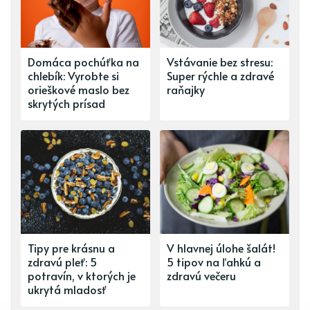
Domáca pochúťka na
Vstávanie bez stresu:
chlebík: Vyrobte si
Super rýchle a zdravé
orieškové maslo bez
raňajky
skrytých prísad
Tipy pre krásnu a
V hlavnej úlohe šalát!
zdravú pleť: 5
5 tipov na ľahkú a
potravín, v ktorých je
zdravú večeru
ukrytá mladosť