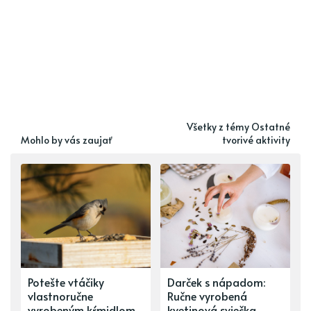
Všetky z témy Ostatné
Mohlo by vás zaujať
tvorivé aktivity
Potešte vtáčiky
Darček s nápadom:
vlastnoručne
Ručne vyrobená
vyrobeným kŕmidlom
kvetinová sviečka