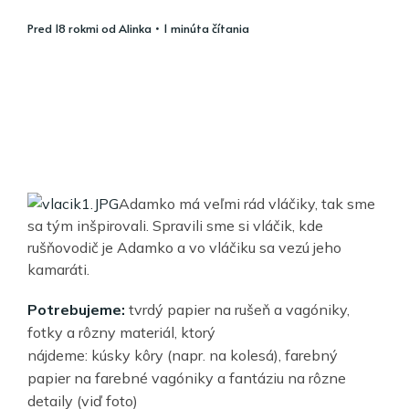
pred 18 rokmi
od
Alinka
• 1 minúta čítania
Adamko má veľmi rád vláčiky, tak sme
sa tým inšpirovali. Spravili sme si vláčik, kde
rušňovodič je Adamko a vo vláčiku sa vezú jeho
kamaráti.
Potrebujeme:
tvrdý papier na rušeň a vagóniky,
fotky a rôzny materiál, ktorý
nájdeme: kúsky kôry (napr. na kolesá), farebný
papier na farebné vagóniky a fantáziu na rôzne
detaily (viď foto)