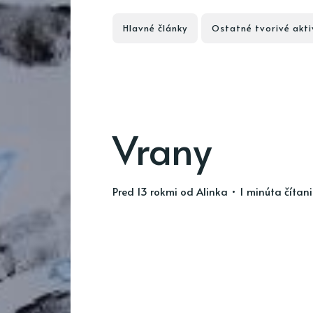
Hlavné články
Ostatné tvorivé akti
Vrany
pred 13 rokmi
od
Alinka
• 1 minúta čítan