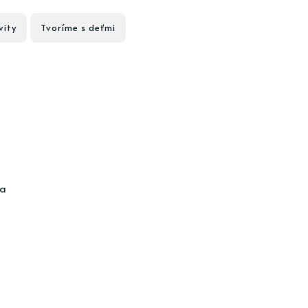
vity
Tvoríme s deťmi
ia