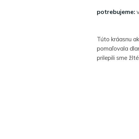
potrebujeme:
v
Túto kráasnu ak
pomaľovala dlane
prilepili sme žl