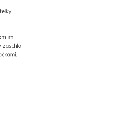
telky
som im
y zaschlo,
očkami.