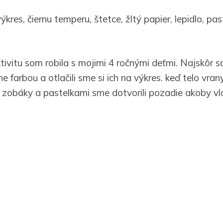
ýkres, čiernu temperu, štetce, žltý papier, lepidlo, pas
tivitu som robila s mojimi 4 ročnými deťmi. Najskôr 
 farbou a otlačili sme si ich na výkres. keď telo vran
té zobáky a pastelkami sme dotvorili pozadie akoby vl