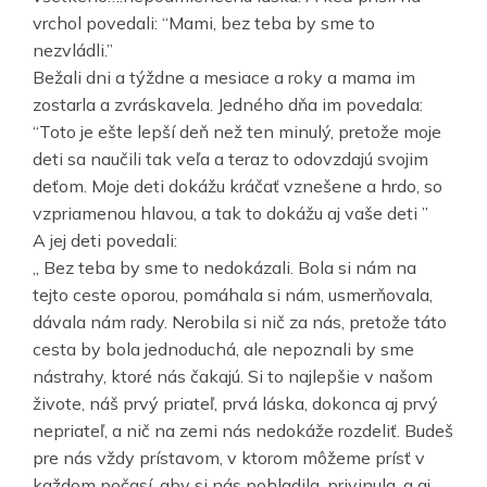
vrchol povedali: “Mami, bez teba by sme to
nezvládli.”
Bežali dni a týždne a mesiace a roky a mama im
zostarla a zvráskavela. Jedného dňa im povedala:
“Toto je ešte lepší deň než ten minulý, pretože moje
deti sa naučili tak veľa a teraz to odovzdajú svojim
deťom. Moje deti dokážu kráčať vznešene a hrdo, so
vzpriamenou hlavou, a tak to dokážu aj vaše deti ”
A jej deti povedali:
„ Bez teba by sme to nedokázali. Bola si nám na
tejto ceste oporou, pomáhala si nám, usmerňovala,
dávala nám rady. Nerobila si nič za nás, pretože táto
cesta by bola jednoduchá, ale nepoznali by sme
nástrahy, ktoré nás čakajú. Si to najlepšie v našom
živote, náš prvý priateľ, prvá láska, dokonca aj prvý
nepriateľ, a nič na zemi nás nedokáže rozdeliť. Budeš
pre nás vždy prístavom, v ktorom môžeme prísť v
každom počasí, aby si nás pohladila, privinula, a aj