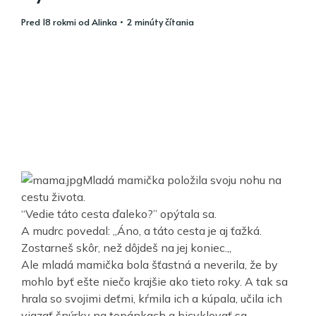
pred 18 rokmi
od
Alinka
• 2 minúty čítania
Mladá mamička položila svoju nohu na
cestu života.
“Vedie táto cesta ďaleko?” opýtala sa.
A mudrc povedal: „Áno, a táto cesta je aj ťažká.
Zostarneš skôr, než dôjdeš na jej koniec.„
Ale mladá mamička bola šťastná a neverila, že by
mohlo byť ešte niečo krajšie ako tieto roky. A tak sa
hrala so svojimi deťmi, kŕmila ich a kúpala, učila ich
viazať šnúrky na topánkach a bicyklovať sa,