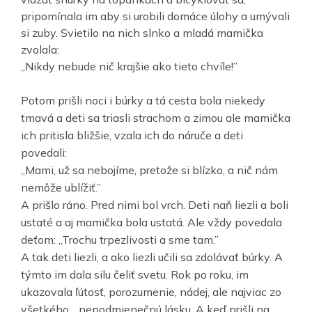
pripomínala im aby si urobili domáce úlohy a umývali
si zuby. Svietilo na nich slnko a mladá mamička
zvolala:
„Nikdy nebude nič krajšie ako tieto chvíle!”
Potom prišli noci i búrky a tá cesta bola niekedy
tmavá a deti sa triasli strachom a zimou ale mamička
ich pritisla bližšie, vzala ich do náruče a deti
povedali:
„Mami, už sa nebojíme, pretože si blízko, a nič nám
nemôže ublížiť.”
A prišlo ráno. Pred nimi bol vrch. Deti naň liezli a boli
ustaté a aj mamička bola ustatá. Ale vždy povedala
deťom: „Trochu trpezlivosti a sme tam.”
A tak deti liezli, a ako liezli učili sa zdolávať búrky. A
týmto im dala silu čeliť svetu. Rok po roku, im
ukazovala ľútosť, porozumenie, nádej, ale najviac zo
všetkého….nepodmienečnú lásku. A keď prišli na