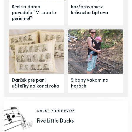
Keď sa doma
Rozčarovanie z
povedalo "V sobotu
krásneho Liptova
perieme!"
Darček pre pani
S baby vakom na
učiteľky na konci roka
horách
ĎALŠÍ PRÍSPEVOK
Five Little Ducks