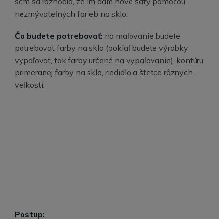
som sa rozhodla, že im dám nové šaty pomocou
nezmývateľných farieb na sklo.
Čo budete potrebovať:
na maľovanie budete
potrebovať farby na sklo (pokiaľ budete výrobky
vypaľovať, tak farby určené na vypaľovanie), kontúru
primeranej farby na sklo, riedidlo a štetce rôznych
veľkostí.
Postup: