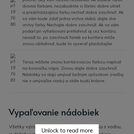
dvoma farbami, nezabudnite si štetec dobre utrieť
a predchádzajúcu farbu nechať dobre zaschnúť. Ak
sa vám bude zdať jedna vrstva slabá, dajte dve
vrstvy farby. Nechajte dobre zaschnúť. Ak sa vám
podarí pri vyfarbovaní pretiahnuť aj cez kontúru,
nevadí to, po zaschnutí farieb sa kontúra môže
znovu obtiahnuť, bude to vyzerať plastickejšie.
Teraz môžete znovu kontúrovacou farbou napísať
na koreničku nápis. Znovu dajte dobre zaschnúť.
Nádobky sa dajú umývať bežným spôsobom (radšej
nie v umývačke riadu) a stále budú krásne.
Vypaľovanie nádobiek
Všetky výrobky, ktoré prichádzajú do styku s vodou,
Unlock to read more
je dobré vypáliť v rúre (použite farby určené na