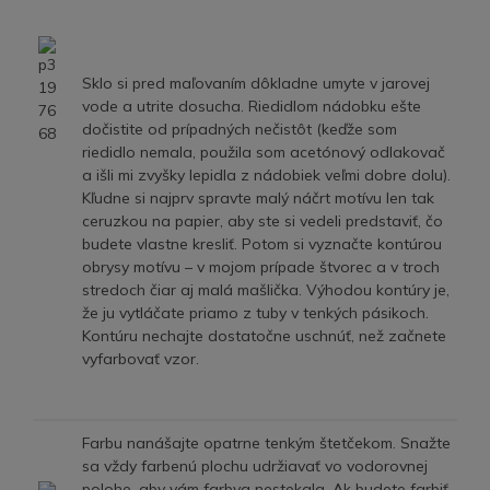
Sklo si pred maľovaním dôkladne umyte v jarovej
vode a utrite dosucha. Riedidlom nádobku ešte
dočistite od prípadných nečistôt (keďže som
riedidlo nemala, použila som acetónový odlakovač
a išli mi zvyšky lepidla z nádobiek veľmi dobre dolu).
Kľudne si najprv spravte malý náčrt motívu len tak
ceruzkou na papier, aby ste si vedeli predstaviť, čo
budete vlastne kresliť. Potom si vyznačte kontúrou
obrysy motívu – v mojom prípade štvorec a v troch
stredoch čiar aj malá mašlička. Výhodou kontúry je,
že ju vytláčate priamo z tuby v tenkých pásikoch.
Kontúru nechajte dostatočne uschnúť, než začnete
vyfarbovať vzor.
Farbu nanášajte opatrne tenkým štetčekom. Snažte
sa vždy farbenú plochu udržiavať vo vodorovnej
polohe, aby vám farbva nestekala. Ak budete farbiť