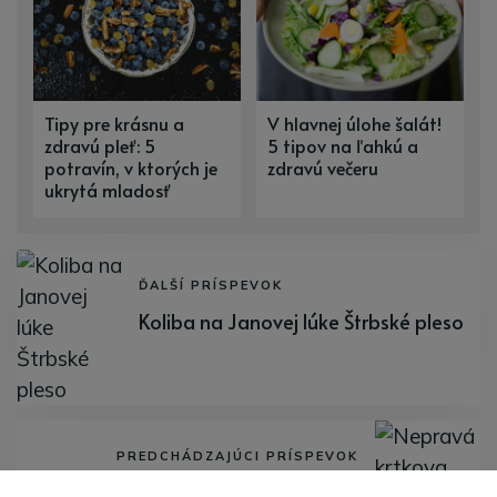
Tipy pre krásnu a
V hlavnej úlohe šalát!
zdravú pleť: 5
5 tipov na ľahkú a
potravín, v ktorých je
zdravú večeru
ukrytá mladosť
ĎALŠÍ PRÍSPEVOK
Koliba na Janovej lúke Štrbské pleso
PREDCHÁDZAJÚCI PRÍSPEVOK
Nepravá krtkova torta