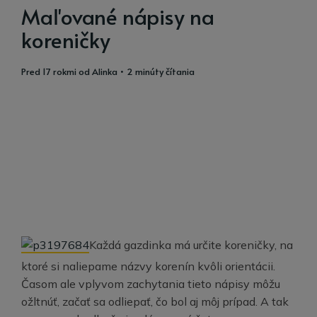
Maľované nápisy na
koreničky
pred 17 rokmi
od
Alinka
• 2 minúty čítania
Každá gazdinka má určite koreničky, na
ktoré si naliepame názvy korenín kvôli orientácii.
Časom ale vplyvom zachytania tieto nápisy môžu
ožltnúť, začať sa odliepať, čo bol aj môj prípad. A tak