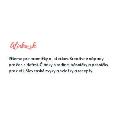
Píšeme pre mamičky aj oteckov. Kreatívne nápady
pre čas s deťmi. Články o rodine, básničky a pesničky
pre deti. Slovenské zvyky a sviatky a recepty.
MENU 1
MENU 2
Jarné nápady
Detské hádanky
Letné nápady
Kreatívne nápady