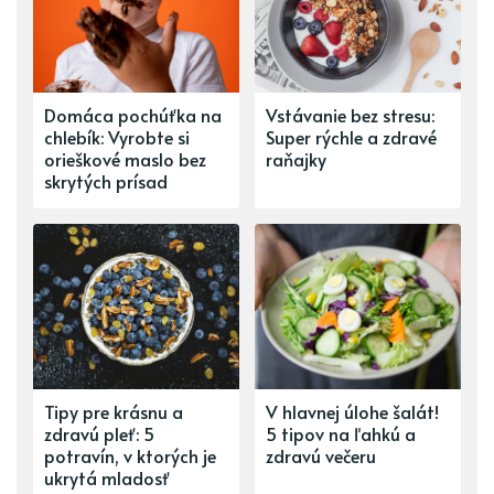
Domáca pochúťka na
Vstávanie bez stresu:
chlebík: Vyrobte si
Super rýchle a zdravé
orieškové maslo bez
raňajky
skrytých prísad
Tipy pre krásnu a
V hlavnej úlohe šalát!
zdravú pleť: 5
5 tipov na ľahkú a
potravín, v ktorých je
zdravú večeru
ukrytá mladosť