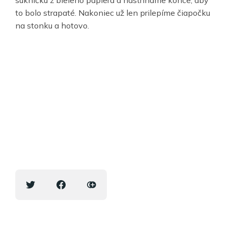
sukničku z bieleho papiera a nastriháme konce, aby
to bolo strapaté. Nakoniec už len prilepíme čiapočku
na stonku a hotovo.