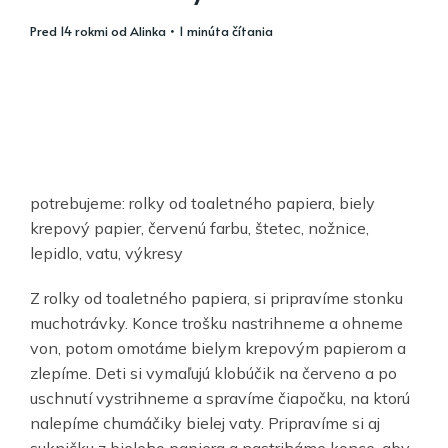
pred 14 rokmi
od
Alinka
• 1 minúta čítania
potrebujeme: rolky od toaletného papiera, biely
krepový papier, červenú farbu, štetec, nožnice,
lepidlo, vatu, výkresy
Z rolky od toaletného papiera, si pripravíme stonku
muchotrávky. Konce trošku nastrihneme a ohneme
von, potom omotáme bielym krepovým papierom a
zlepíme. Deti si vymaľujú klobúčik na červeno a po
uschnutí vystrihneme a spravíme čiapočku, na ktorú
nalepíme chumáčiky bielej vaty. Pripravíme si aj