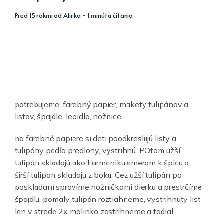
pred 15 rokmi
od
Alinka
• 1 minúta čítania
potrebujeme: farebný papier, makety tulipánov a
listov, špajdle, lepidlo, nožnice
na farebné papiere si deti poodkreslujú listy a
tulipány podľa predlohy, vystrihnú. POtom užší
tulipán skladajú ako harmoniku smerom k špicu a
širší tulipan skladaju z boku. Cez užší tulipán po
poskladaní spravíme nožničkami dierku a prestrčíme
špajdlu, pomaly tulipán roztiahneme, vystrihnuty list
len v strede 2x malinko zastrihneme a tadial