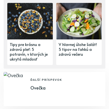
Tipy pre krásnu a
V hlavnej úlohe šalát!
zdravú pleť: 5
5 tipov na ľahkú a
potravín, v ktorých je
zdravú večeru
ukrytá mladosť
ĎALŠÍ PRÍSPEVOK
Ovečka