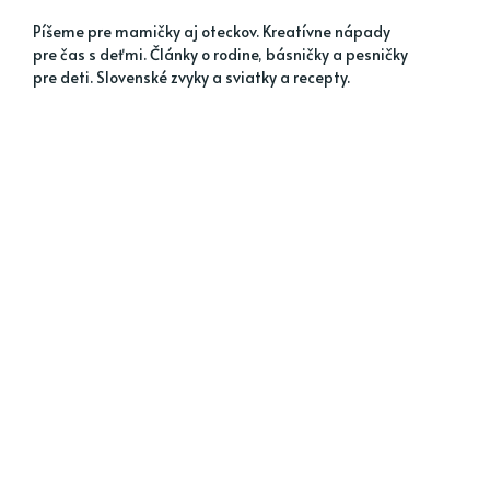
Píšeme pre mamičky aj oteckov. Kreatívne nápady
pre čas s deťmi. Články o rodine, básničky a pesničky
pre deti. Slovenské zvyky a sviatky a recepty.
MENU 1
MENU 2
Jarné nápady
Detské hádanky
Letné nápady
Kreatívne nápady
Jesenné nápady
Tvorivé aktivity
Blahoželania a vinše
Rady do domácnosti
MENU 3
MENU 4
Hry na voľný čas
Nátierky a šaláty
Dom a záhrada
Sacharidové hlavné
jedlá