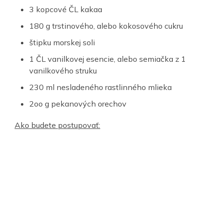
3 kopcové ČL kakaa
180 g trstinového, alebo kokosového cukru
štipku morskej soli
1 ČL vanilkovej esencie, alebo semiačka z 1
vanilkového struku
230 ml nesladeného rastlinného mlieka
2oo g pekanových orechov
Ako budete postupovať: