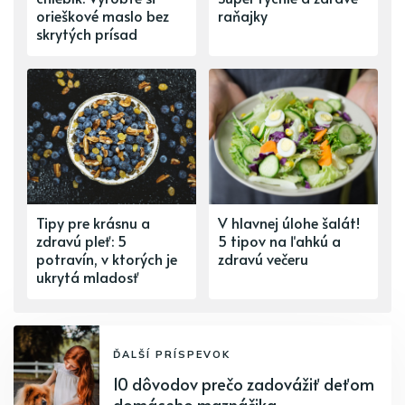
orieškové maslo bez
raňajky
skrytých prísad
Tipy pre krásnu a
V hlavnej úlohe šalát!
zdravú pleť: 5
5 tipov na ľahkú a
potravín, v ktorých je
zdravú večeru
ukrytá mladosť
ĎALŠÍ PRÍSPEVOK
10 dôvodov prečo zadovážiť deťom
domáceho maznáčika