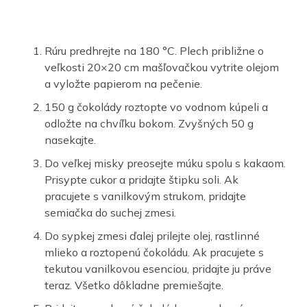
Rúru predhrejte na 180 °C. Plech približne o
veľkosti 20×20 cm mašľovačkou vytrite olejom
a vyložte papierom na pečenie.
150 g čokolády roztopte vo vodnom kúpeli a
odložte na chvíľku bokom. Zvyšných 50 g
nasekajte.
Do veľkej misky preosejte múku spolu s kakaom.
Prisypte cukor a pridajte štipku soli. Ak
pracujete s vanilkovým strukom, pridajte
semiačka do suchej zmesi.
Do sypkej zmesi ďalej prilejte olej, rastlinné
mlieko a roztopenú čokoládu. Ak pracujete s
tekutou vanilkovou esenciou, pridajte ju práve
teraz. Všetko dôkladne premiešajte.