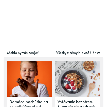
Mohlo by vás zaujať
Všetky z témy Hlavné články
Domáca pochúťka na
Vstávanie bez stresu:
chlebík: Vyrobte si
Super rýchle a zdravé