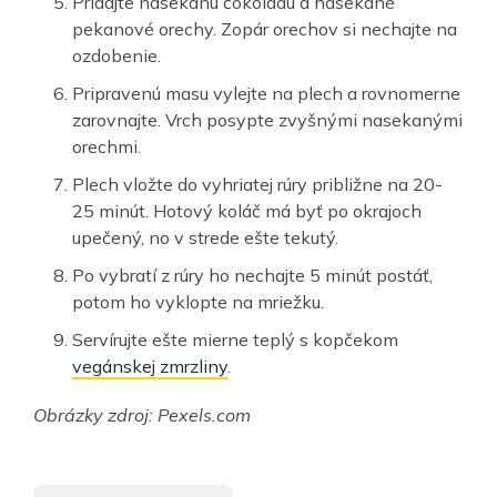
Pridajte nasekanú čokoládu a nasekané
pekanové orechy. Zopár orechov si nechajte na
ozdobenie.
Pripravenú masu vylejte na plech a rovnomerne
zarovnajte. Vrch posypte zvyšnými nasekanými
orechmi.
Plech vložte do vyhriatej rúry približne na 20-
25 minút. Hotový koláč má byť po okrajoch
upečený, no v strede ešte tekutý.
Po vybratí z rúry ho nechajte 5 minút postáť,
potom ho vyklopte na mriežku.
Servírujte ešte mierne teplý s kopčekom
vegánskej zmrzliny
.
Obrázky zdroj: Pexels.com