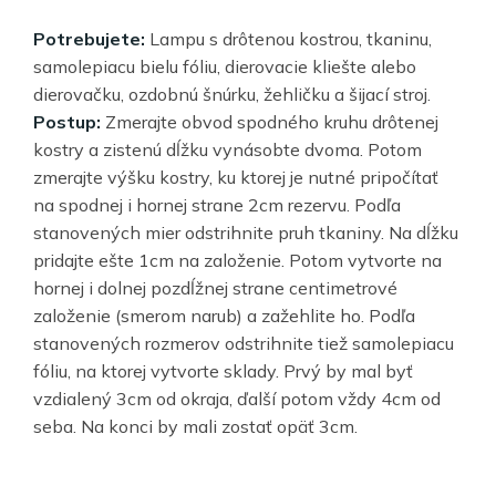
Potrebujete:
Lampu s drôtenou kostrou, tkaninu,
samolepiacu bielu fóliu, dierovacie kliešte alebo
dierovačku, ozdobnú šnúrku, žehličku a šijací stroj.
Postup:
Zmerajte obvod spodného kruhu drôtenej
kostry a zistenú dĺžku vynásobte dvoma. Potom
zmerajte výšku kostry, ku ktorej je nutné pripočítať
na spodnej i hornej strane 2cm rezervu. Podľa
stanovených mier odstrihnite pruh tkaniny. Na dĺžku
pridajte ešte 1cm na založenie. Potom vytvorte na
hornej i dolnej pozdĺžnej strane centimetrové
založenie (smerom narub) a zažehlite ho. Podľa
stanovených rozmerov odstrihnite tiež samolepiacu
fóliu, na ktorej vytvorte sklady. Prvý by mal byť
vzdialený 3cm od okraja, ďalší potom vždy 4cm od
seba. Na konci by mali zostať opäť 3cm.