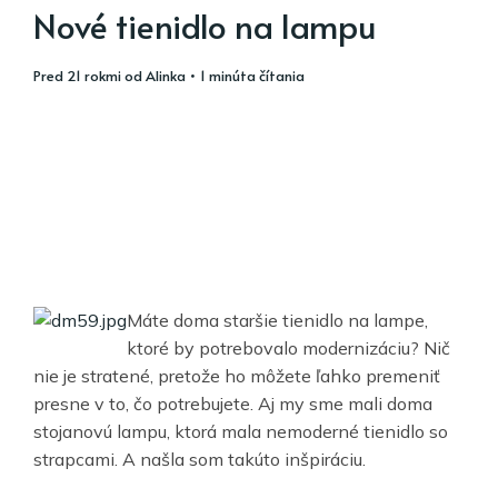
Nové tienidlo na lampu
pred 21 rokmi
od
Alinka
• 1 minúta čítania
Máte doma staršie tienidlo na lampe,
ktoré by potrebovalo modernizáciu? Nič
nie je stratené, pretože ho môžete ľahko premeniť
presne v to, čo potrebujete. Aj my sme mali doma
stojanovú lampu, ktorá mala nemoderné tienidlo so
strapcami. A našla som takúto inšpiráciu.