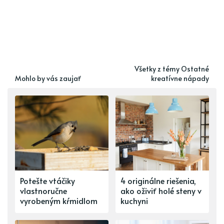
Všetky z témy Ostatné
Mohlo by vás zaujať
kreatívne nápady
Potešte vtáčiky
4 originálne riešenia,
vlastnoručne
ako oživiť holé steny v
vyrobeným kŕmidlom
kuchyni