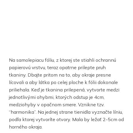
Na samolepiacu fóliu, z ktorej ste stiahli ochrannú
papierovú vrstvu, teraz opatrne prilepte pruh
tkaniny. Dbajte pritom na to, aby okraje presne
lícovali a aby látka po celej ploche k fólii dokonale
priliehala. Keď je tkanina prilepená, vytvorte medzi
jednotlivými ohybmi, ktorých odstup je 4cm,
medziohyby v opačnom smere. Vznikne tzv.
“harmonika”. Na jednej strane tienidla vyznačte líniu,
podľa ktorej vytvoríte otvory. Mala by ležať 2-5cm od
horného okraja.